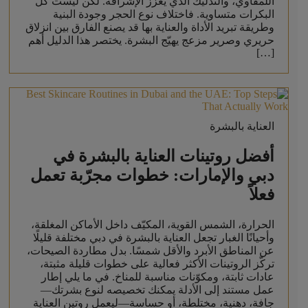
اللمفاوي، والتدليك الذي يعزز الإشراقة. لكن ليست كل
البكرات متساوية. فاختلاف نوع الحجر وجودة البنية
وطريقة تبريد الأداة والعناية بها قد يصنع الفارق بين انزلاق
حريري وصرير مزعج يهيّج البشرة. يختصر هذا الدليل أهم
[…]
العناية بالبشرة
أفضل روتينات العناية بالبشرة في
دبي والإمارات: خطوات مجرّبة تعمل
فعلاً
الحرارة، الشمس القوية، المكيّف داخل الأماكن المغلقة،
وأحيانًا الغبار تجعل العناية بالبشرة في دبي مختلفة قليلًا
عن المناطق الأبرد والأقل شمسًا. بدل مطاردة الصيحات،
تركّز الروتينات الأكثر فعالية على خطوات قليلة مثبتة،
عادات ثابتة، ومكوّنات مناسبة للمناخ. في ما يلي إطار
عمل مستند إلى الأدلة يمكنك تخصيصه لنوع بشرتك—
جافة، دهنية، مختلطة، أو حساسة—ليعمل روتين العناية