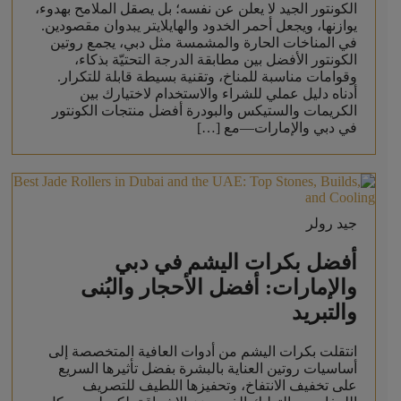
الكونتور الجيد لا يعلن عن نفسه؛ بل يصقل الملامح بهدوء،
يوازنها، ويجعل أحمر الخدود والهايلايتر يبدوان مقصودين.
في المناخات الحارة والمشمسة مثل دبي، يجمع روتين
الكونتور الأفضل بين مطابقة الدرجة التحتيّة بذكاء،
وقوامات مناسبة للمناخ، وتقنية بسيطة قابلة للتكرار.
أدناه دليل عملي للشراء والاستخدام لاختيارك بين
الكريمات والستيكس والبودرة أفضل منتجات الكونتور
في دبي والإمارات—مع […]
جيد رولر
أفضل بكرات اليشم في دبي
والإمارات: أفضل الأحجار والبُنى
والتبريد
انتقلت بكرات اليشم من أدوات العافية المتخصصة إلى
أساسيات روتين العناية بالبشرة بفضل تأثيرها السريع
على تخفيف الانتفاخ، وتحفيزها اللطيف للتصريف