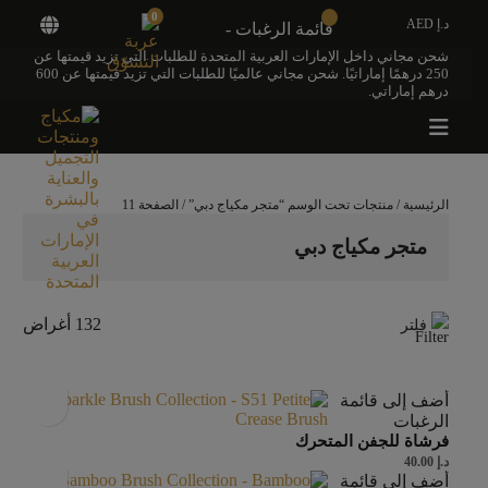
0
د.إ AED
قائمة الرغبات -
شحن مجاني داخل الإمارات العربية المتحدة للطلبات التي تزيد قيمتها عن
250 درهمًا إماراتيًا. شحن مجاني عالميًا للطلبات التي تزيد قيمتها عن 600
درهم إماراتي.
الرئيسية
/
منتجات تحت الوسم “متجر مكياج دبي”
/ الصفحة 11
متجر مكياج دبي
132 أغراض
فلتر
أضف إلى قائمة
الرغبات
فرشاة للجفن المتحرك
د.إ
40.00
أضف إلى قائمة