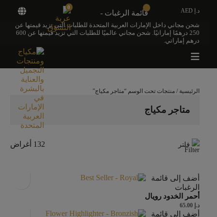
0
د.إ AED
قائمة الرغبات -
شحن مجاني داخل الإمارات العربية المتحدة للطلبات التي تزيد قيمتها عن
250 درهمًا إماراتيًا. شحن مجاني عالميًا للطلبات التي تزيد قيمتها عن 600
درهم إماراتي.
الرئيسية
/ منتجات تحت الوسم “متاجر مكياج”
متاجر مكياج
132 أغراض
فلتر
أضف إلى قائمة
الرغبات
أحمر الخدود رويال
د.إ
65.00
أضف إلى قائمة