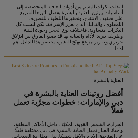
انتقلت بكرات اليشم من أدوات العافية المتخصصة إلى
أساسيات روتين العناية بالبشرة بفضل تأثيرها السريع
على تخفيف الانتفاخ، وتحفيزها اللطيف للتصريف
اللمفاوي، والتدليك الذي يعزز الإشراقة. لكن ليست كل
البكرات متساوية. فاختلاف نوع الحجر وجودة البنية
وطريقة تبريد الأداة والعناية بها قد يصنع الفارق بين انزلاق
حريري وصرير مزعج يهيّج البشرة. يختصر هذا الدليل أهم
[…]
العناية بالبشرة
أفضل روتينات العناية بالبشرة في
دبي والإمارات: خطوات مجرّبة تعمل
فعلاً
الحرارة، الشمس القوية، المكيّف داخل الأماكن المغلقة،
وأحيانًا الغبار تجعل العناية بالبشرة في دبي مختلفة قليلًا
عن المناطق الأبرد والأقل شمسًا. بدل مطاردة الصيحات،