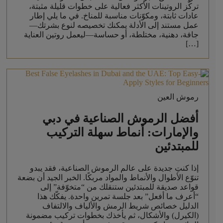
تركّز الروتينات الأكثر فعالية على خطوات قليلة مثبتة،
عادات ثابتة، ومكوّنات مناسبة للمناخ. في ما يلي إطار
عمل مستند إلى الأدلة يمكنك تخصيصه لنوع بشرتك—
جافة، دهنية، مختلطة، أو حساسة—ليعمل روتين العناية
[…]
رموش العين
أفضل الرموش الصناعية في دبي
والإمارات: أنماط سهلة التركيب
للمبتدئين
إذا كنتِ جديدة على عالم الرموش الصناعية، فقد يبدو
تنوّع الأطوال والأنماط والمواد مربكًا. الخبر الجيد أن بضعة
قواعد صديقة للمبتدئين ستنقلك من “متخوّفة” إلى
“أعرف ما أفعل” بعد جلسة تمرين واحدة. يفكّك هذا
الدليل خصائص شريط الرمش والألياف والالتفاف
(الكيرل) والأشكال، ثم يأخذك بخطوات تركيب مضمونة