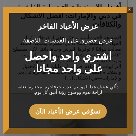
أفضل الإسفنجات التجميلية الفاخرة
×
في دبي والإمارات: أفضل الأشكال
والكثافات
عرض الأعياد الفاخر
الإسفنجة الجيدة أشبه بمحرّر خفي لمكياجك—تُزيل
عرض حصري على العدسات اللاصقة
الحواف، وتضغط المنتج داخل البشرة، وتمنحك لمسة
معالجة هوائيًا لا توفّرها الفرش وحدها دائمًا. لكن مصطلح
اشتري واحد واحصل
“فاخر” ليس مجرد شعار؛ بل يظهر في بنية المسام،
وارتداد الإسفنجة، ودقّة القص، وكيفية تعاملها مع
على واحد مجانا.
التركيبات المختلفة. في ما يلي دليلك الكامل لاختيار
واستخدام أفضل الإسفنجات التجميلية الفاخرة في دبي
والإمارات—من الأشكال […]
دلّلي عينيك هذا الموسم بعدسات فاخرة، مختارة بعناية
لراحة تدوم ووضوح رؤية أنيق كل يوم.
تسوّقي عرض الأعياد الآن