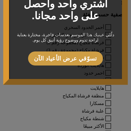
اشتري واحد واحصل
على واحد مجانا.
تصفية حسب الفئة
أحمر الخدود السحري
مجموعة فراشي جي الفاخرة
دلّلي عينيك هذا الموسم بعدسات فاخرة، مختارة بعناية
لراحة تدوم ووضوح رؤية أنيق كل يوم.
فرشاة مكياج (مجموعة رقم 2)
فرشاة مكياج (مجموعة رقم 3)
فرشاة مكياج بامبو
تسوّقي عرض الأعياد الآن
هايلايت الوردة
احمر خدود
كونتور
هايلايت
منظفة فرشاة المكياج
مسكارا
علبة فرشاة
شنطة مكياج
الأكثر مبيعًا