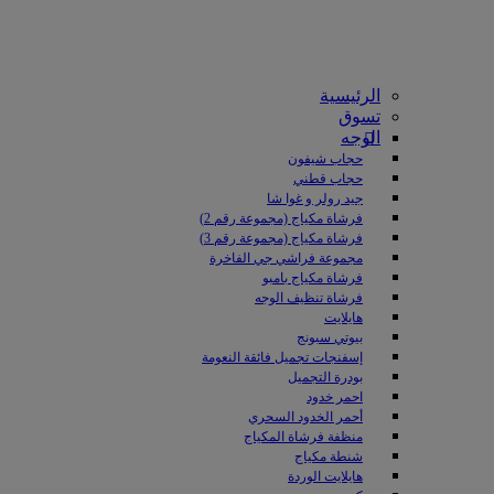
الرئيسية
تسوق
الوجه
حجاب شيفون
حجاب قطني
جيد رولر و غوا شا
فرشاة مكياج (مجموعة رقم 2)
فرشاة مكياج (مجموعة رقم 3)
مجموعة فراشي جي الفاخرة
فرشاة مكياج بامبو
فرشاة تنظيف الوجه
هايلايت
بيوتي سبونج
إسفنجات تجميل فائقة النعومة
بودرة التجميل
احمر خدود
أحمر الخدود السحري
منظفة فرشاة المكياج
شنطة مكياج
هايلايت الوردة