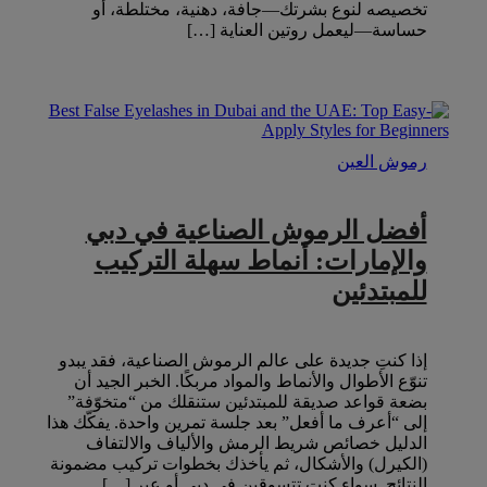
تخصيصه لنوع بشرتك—جافة، دهنية، مختلطة، أو
حساسة—ليعمل روتين العناية […]
رموش العين
أفضل الرموش الصناعية في دبي
والإمارات: أنماط سهلة التركيب
للمبتدئين
إذا كنتِ جديدة على عالم الرموش الصناعية، فقد يبدو
تنوّع الأطوال والأنماط والمواد مربكًا. الخبر الجيد أن
بضعة قواعد صديقة للمبتدئين ستنقلك من “متخوّفة”
إلى “أعرف ما أفعل” بعد جلسة تمرين واحدة. يفكّك هذا
الدليل خصائص شريط الرمش والألياف والالتفاف
(الكيرل) والأشكال، ثم يأخذك بخطوات تركيب مضمونة
النتائج. سواء كنتِ تتسوقين في دبي أو عبر […]