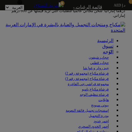
0
د.إ AED
شحن مجاني داخل الإمارات العربية المتحدة للطلبات التي تزيد قيمتها عن 250
قائمة الرغبات -
درهمًا إماراتيًا. شحن مجاني عالميًا للطلبات التي تزيد قيمتها عن 600 درهم
إماراتي.
الرئيسية
تسوق
الوجه
حجاب شيفون
حجاب قطني
جيد رولر و غوا شا
فرشاة مكياج (مجموعة رقم 2)
فرشاة مكياج (مجموعة رقم 3)
مجموعة فراشي جي الفاخرة
فرشاة مكياج بامبو
فرشاة تنظيف الوجه
هايلايت
بيوتي سبونج
إسفنجات تجميل فائقة النعومة
بودرة التجميل
احمر خدود
أحمر الخدود السحري
منظفة فرشاة المكياج