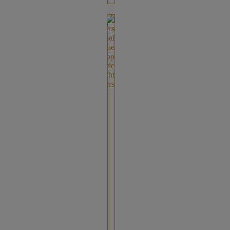
هايلايت
أفضل
هايلايتر
في
دبي
والإمارات:
لمسات
لامعة
ناعمة