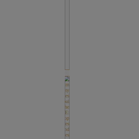
قرار
يتعلق
بالراحة
وصحة
العين
والثقة
من
الصباح
حتى
الليل.
[…]