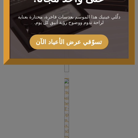
أفضل
الإسفنجات
التجميلية
دلّلي عينيك هذا الموسم بعدسات فاخرة، مختارة بعناية
الفاخرة
لراحة تدوم ووضوح رؤية أنيق كل يوم.
في
دبي
والإمارات
تسوّقي عرض الأعياد الآن
—
من
الأشكال
[…]