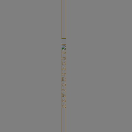
في
دبي
والإمارات
—
مع
[…]
جيد
رولر