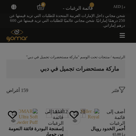
0
د.إ AED
قائمة الرغبات -
شحن مجاني داخل الإمارات العربية المتحدة للطلبات التي تزيد قيمتها عن
250 درهمًا إماراتيًا. شحن مجاني عالميًا للطلبات التي تزيد قيمتها عن 600
درهم إماراتي.
الرئيسية
/ منتجات تحت الوسم “ماركة مستحضرات تجميل في دبي”
ماركة مستحضرات تجميل في دبي
159 أغراض
فلتر
أضف إلى
1
2
3
4
…
12
13
14
←
أضف إلى
قائمة
قائمة
الرغبات
الرغبات
أحمر الخدود رويال
إسفنجة البودرة فائقة النعومة
من جومار
د.إ
65.00