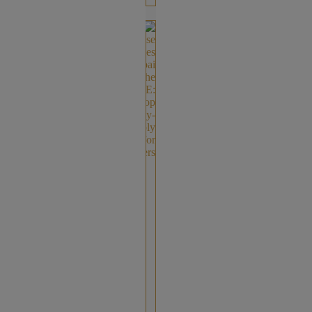
رموش
العين
أفضل
الرموش
الصناعية
في
دبي