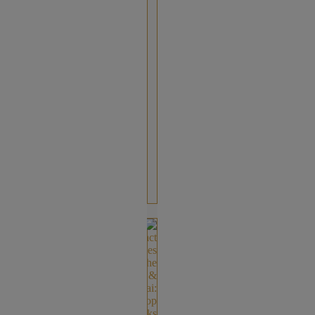
المتحدة
(UAE)،
فأنت
تعرفين
أن
ضوء
النهار
القوي
والأجواء
المشرقة
في
الخارج
يمكن
[…]