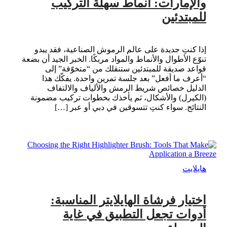
والإمارات: أنماط سهلة التركيب
للمبتدئين
إذا كنتِ جديدة على عالم الرموش الصناعية، فقد يبدو
تنوّع الأطوال والأنماط والمواد مربكًا. الخبر الجيد أن بضعة
قواعد صديقة للمبتدئين ستنقلك من “متخوّفة” إلى
“أعرف ما أفعل” بعد جلسة تمرين واحدة. يفكّك هذا
الدليل خصائص شريط الرمش والألياف والالتفاف
(الكيرل) والأشكال، ثم يأخذك بخطوات تركيب مضمونة
النتائج. سواء كنتِ تتسوقين في دبي أو عبر […]
هايلايت
اختيار فرشاة الهايلايتر المناسبة:
أدوات تجعل التطبيق في غاية