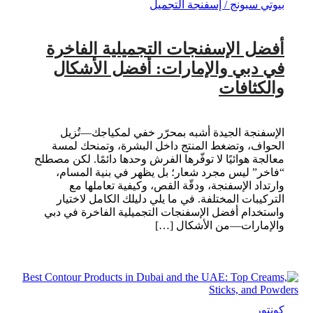
بيوتي سبونج / إسفنجة التجميل
أفضل الإسفنجات التجميلية الفاخرة
في دبي والإمارات: أفضل الأشكال
والكثافات
الإسفنجة الجيدة أشبه بمحرّر خفي لمكياجك—تُزيل
الحواف، وتضغط المنتج داخل البشرة، وتمنحك لمسة
معالجة هوائيًا لا توفّرها الفرش وحدها دائمًا. لكن مصطلح
“فاخر” ليس مجرد شعار؛ بل يظهر في بنية المسام،
وارتداد الإسفنجة، ودقّة القص، وكيفية تعاملها مع
التركيبات المختلفة. في ما يلي دليلك الكامل لاختيار
واستخدام أفضل الإسفنجات التجميلية الفاخرة في دبي
والإمارات—من الأشكال […]
كونتور