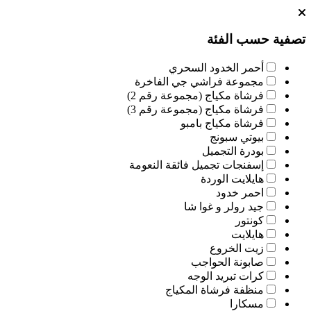
تصفية حسب الفئة
أحمر الخدود السحري
مجموعة فراشي جي الفاخرة
فرشاة مكياج (مجموعة رقم 2)
فرشاة مكياج (مجموعة رقم 3)
فرشاة مكياج بامبو
بيوتي سبونج
بودرة التجميل
إسفنجات تجميل فائقة النعومة
هايلايت الوردة
احمر خدود
جيد رولر و غوا شا
كونتور
هايلايت
زيت الخروع
صابونة الحواجب
كرات تبريد الوجه
منظفة فرشاة المكياج
مسكارا