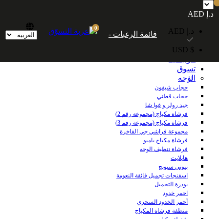
شحن مجاني داخل الإمارات العربية المتحدة للطلبات التي تزيد قيمتها عن 250
د.إ AED
درهمًا إماراتيًا. شحن مجاني عالميًا للطلبات التي تزيد قيمتها عن 600 درهم إماراتي.
0
د.إ AED
قائمة الرغبات -
$ USD
الرئيسية
تسوق
الوجه
حجاب شيفون
حجاب قطني
جيد رولر و غوا شا
فرشاة مكياج (مجموعة رقم 2)
فرشاة مكياج (مجموعة رقم 3)
مجموعة فراشي جي الفاخرة
فرشاة مكياج بامبو
فرشاة تنظيف الوجه
هايلايت
بيوتي سبونج
إسفنجات تجميل فائقة النعومة
بودرة التجميل
احمر خدود
أحمر الخدود السحري
منظفة فرشاة المكياج