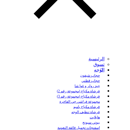
الرئيسية
تسوق
الوجه
حجاب شيفون
حجاب قطني
جيد رولر و غوا شا
فرشاة مكياج (مجموعة رقم 2)
فرشاة مكياج (مجموعة رقم 3)
مجموعة فراشي جي الفاخرة
فرشاة مكياج بامبو
فرشاة تنظيف الوجه
هايلايت
بيوتي سبونج
إسفنجات تجميل فائقة النعومة