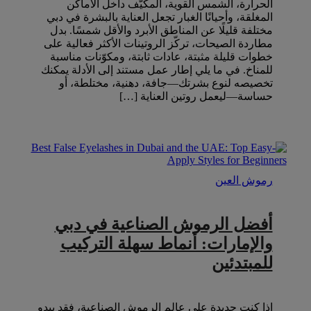
الحرارة، الشمس القوية، المكيّف داخل الأماكن
المغلقة، وأحيانًا الغبار تجعل العناية بالبشرة في دبي
مختلفة قليلًا عن المناطق الأبرد والأقل شمسًا. بدل
مطاردة الصيحات، تركّز الروتينات الأكثر فعالية على
خطوات قليلة مثبتة، عادات ثابتة، ومكوّنات مناسبة
للمناخ. في ما يلي إطار عمل مستند إلى الأدلة يمكنك
تخصيصه لنوع بشرتك—جافة، دهنية، مختلطة، أو
حساسة—ليعمل روتين العناية […]
رموش العين
أفضل الرموش الصناعية في دبي
والإمارات: أنماط سهلة التركيب
للمبتدئين
إذا كنتِ جديدة على عالم الرموش الصناعية، فقد يبدو