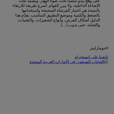
على وهج يبدو سلسًا تحت ضوء النهار، ويصمد تحت
الإضاءة الداخلية، ولا يبرز القوام. أسرع طريقة للارتقاء
بالنتيجة هي اختيار الفرشاة الصحيحة واستخدامها
بالضغط والكمية وموضع التطبيق المناسب. يقدّم هذا
الدليل أشكال الفرش، وأنواع الشعيرات، والتقنيات،
والعناية، حتى يذوب […]
#جومارلينز
تابعينا على انستجرام