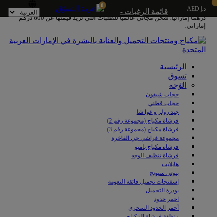
0
د.إ AED
شحن مجاني داخل الإمارات العربية المتحدة للطلبات التي تزيد قيمتها عن 250
قائمة الرغبات -
درهمًا إماراتيًا. شحن مجاني عالميًا للطلبات التي تزيد قيمتها عن 600 درهم
إماراتي.
الرئيسية
تسوق
الوجه
حجاب شيفون
حجاب قطني
جيد رولر و غوا شا
فرشاة مكياج (مجموعة رقم 2)
فرشاة مكياج (مجموعة رقم 3)
مجموعة فراشي جي الفاخرة
فرشاة مكياج بامبو
فرشاة تنظيف الوجه
هايلايت
بيوتي سبونج
إسفنجات تجميل فائقة النعومة
بودرة التجميل
احمر خدود
أحمر الخدود السحري
منظفة فرشاة المكياج