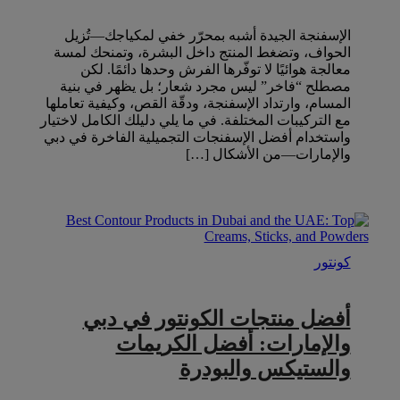
الإسفنجة الجيدة أشبه بمحرّر خفي لمكياجك—تُزيل
الحواف، وتضغط المنتج داخل البشرة، وتمنحك لمسة
معالجة هوائيًا لا توفّرها الفرش وحدها دائمًا. لكن
مصطلح “فاخر” ليس مجرد شعار؛ بل يظهر في بنية
المسام، وارتداد الإسفنجة، ودقّة القص، وكيفية تعاملها
مع التركيبات المختلفة. في ما يلي دليلك الكامل لاختيار
واستخدام أفضل الإسفنجات التجميلية الفاخرة في دبي
والإمارات—من الأشكال […]
كونتور
أفضل منتجات الكونتور في دبي
والإمارات: أفضل الكريمات
والستيكس والبودرة