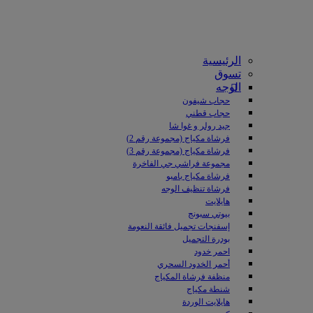
الرئيسية
تسوق
الوجه
حجاب شيفون
حجاب قطني
جيد رولر و غوا شا
فرشاة مكياج (مجموعة رقم 2)
فرشاة مكياج (مجموعة رقم 3)
مجموعة فراشي جي الفاخرة
فرشاة مكياج بامبو
فرشاة تنظيف الوجه
هايلايت
بيوتي سبونج
إسفنجات تجميل فائقة النعومة
بودرة التجميل
احمر خدود
أحمر الخدود السحري
منظفة فرشاة المكياج
شنطة مكياج
هايلايت الوردة