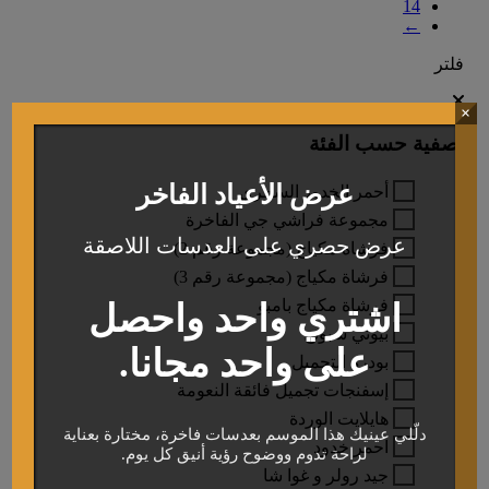
14
←
فلتر
×
تصفية حسب الفئة
عرض الأعياد الفاخر
أحمر الخدود السحري
مجموعة فراشي جي الفاخرة
عرض حصري على العدسات اللاصقة
فرشاة مكياج (مجموعة رقم 2)
فرشاة مكياج (مجموعة رقم 3)
فرشاة مكياج بامبو
اشتري واحد واحصل
بيوتي سبونج
على واحد مجانا.
بودرة التجميل
إسفنجات تجميل فائقة النعومة
هايلايت الوردة
دلّلي عينيك هذا الموسم بعدسات فاخرة، مختارة بعناية
احمر خدود
لراحة تدوم ووضوح رؤية أنيق كل يوم.
جيد رولر و غوا شا