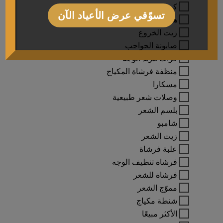
كونتور
تسوّقي عرض الأعياد الآن
هايلايت
زيت الخروع
صابونة الحواجب
كرات تبريد الوجه
منظفة فرشاة المكياج
مسكارا
وصلات شعر طبيعية
بلسم الشعر
شامبو
زيت الشعر
علبة فرشاة
فرشاة تنظيف الوجه
فرشاة للشعر
مموّج الشعر
شنطة مكياج
الأكثر مبيعًا