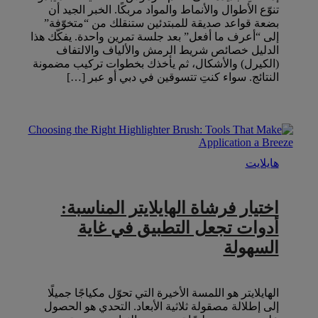
تنوّع الأطوال والأنماط والمواد مربكًا. الخبر الجيد أن
بضعة قواعد صديقة للمبتدئين ستنقلك من “متخوّفة”
إلى “أعرف ما أفعل” بعد جلسة تمرين واحدة. يفكّك هذا
الدليل خصائص شريط الرمش والألياف والالتفاف
(الكيرل) والأشكال، ثم يأخذك بخطوات تركيب مضمونة
النتائج. سواء كنتِ تتسوقين في دبي أو عبر […]
هايلايت
اختيار فرشاة الهايلايتر المناسبة:
أدوات تجعل التطبيق في غاية
السهولة
الهايلايتر هو اللمسة الأخيرة التي تحوّل مكياجًا جميلًا
إلى إطلالة مصقولة ثلاثية الأبعاد. التحدي هو الحصول