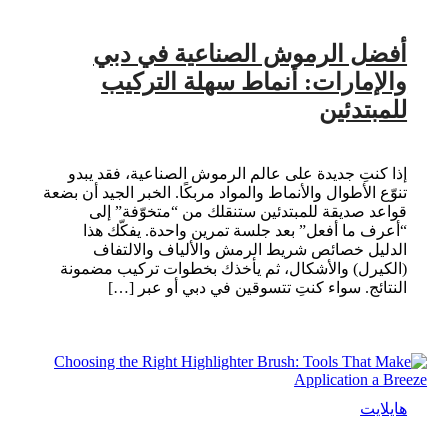
أفضل الرموش الصناعية في دبي
والإمارات: أنماط سهلة التركيب
للمبتدئين
إذا كنتِ جديدة على عالم الرموش الصناعية، فقد يبدو
تنوّع الأطوال والأنماط والمواد مربكًا. الخبر الجيد أن بضعة
قواعد صديقة للمبتدئين ستنقلك من “متخوّفة” إلى
“أعرف ما أفعل” بعد جلسة تمرين واحدة. يفكّك هذا
الدليل خصائص شريط الرمش والألياف والالتفاف
(الكيرل) والأشكال، ثم يأخذك بخطوات تركيب مضمونة
النتائج. سواء كنتِ تتسوقين في دبي أو عبر […]
هايلايت