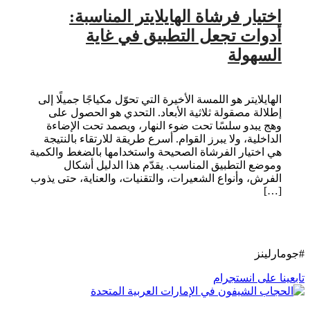
اختيار فرشاة الهايلايتر المناسبة:
أدوات تجعل التطبيق في غاية
السهولة
الهايلايتر هو اللمسة الأخيرة التي تحوّل مكياجًا جميلًا إلى
إطلالة مصقولة ثلاثية الأبعاد. التحدي هو الحصول على
وهج يبدو سلسًا تحت ضوء النهار، ويصمد تحت الإضاءة
الداخلية، ولا يبرز القوام. أسرع طريقة للارتقاء بالنتيجة
هي اختيار الفرشاة الصحيحة واستخدامها بالضغط والكمية
وموضع التطبيق المناسب. يقدّم هذا الدليل أشكال
الفرش، وأنواع الشعيرات، والتقنيات، والعناية، حتى يذوب
[…]
#جومارلينز
تابعينا على انستجرام