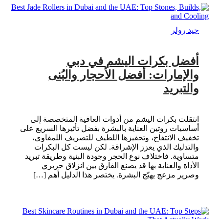
جيد رولر
أفضل بكرات اليشم في دبي
والإمارات: أفضل الأحجار والبُنى
والتبريد
انتقلت بكرات اليشم من أدوات العافية المتخصصة إلى
أساسيات روتين العناية بالبشرة بفضل تأثيرها السريع على
تخفيف الانتفاخ، وتحفيزها اللطيف للتصريف اللمفاوي،
والتدليك الذي يعزز الإشراقة. لكن ليست كل البكرات
متساوية. فاختلاف نوع الحجر وجودة البنية وطريقة تبريد
الأداة والعناية بها قد يصنع الفارق بين انزلاق حريري
وصرير مزعج يهيّج البشرة. يختصر هذا الدليل أهم […]