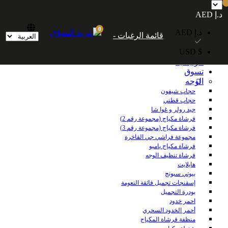
شحن مجاني داخل الإمارات العربية المتحدة للطلبات التي تزيد قيمتها عن 250
د.إ AED
درهمًا إماراتيًا. شحن مجاني عالميًا للطلبات التي تزيد قيمتها عن 600 درهم إماراتي.
0
د.إ AED
قائمة الرغبات -
$ USD
الرئيسية
تسوق
الوجه
حجاب شيفون
حجاب قطني
جيد رولر و غوا شا
فرشاة مكياج (مجموعة رقم 2)
فرشاة مكياج (مجموعة رقم 3)
مجموعة فراشي جي الفاخرة
فرشاة مكياج بامبو
فرشاة تنظيف الوجه
هايلايت
بيوتي سبونج
إسفنجات تجميل فائقة النعومة
بودرة التجميل
احمر خدود
أحمر الخدود السحري
منظفة فرشاة المكياج