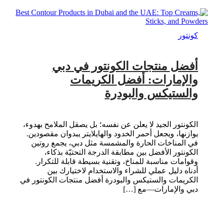
كونتور
أفضل منتجات الكونتور في دبي
والإمارات: أفضل الكريمات
والستيكس والبودرة
الكونتور الجيد لا يعلن عن نفسه؛ بل يصقل الملامح بهدوء،
يوازنها، ويجعل أحمر الخدود والهايلايتر يبدوان مقصودين.
في المناخات الحارة والمشمسة مثل دبي، يجمع روتين
الكونتور الأفضل بين مطابقة الدرجة التحتيّة بذكاء،
وقوامات مناسبة للمناخ، وتقنية بسيطة قابلة للتكرار.
أدناه دليل عملي للشراء والاستخدام لاختيارك بين
الكريمات والستيكس والبودرة أفضل منتجات الكونتور في
دبي والإمارات—مع […]