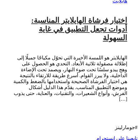
هايلايت
اختيار فرشاة الهايلايتر المناسبة:
أدوات تجعل التطبيق في غاية
السهولة
الهايلايتر هو اللمسة الأخيرة التي تحوّل مكياجًا جميلًا إلى
إطلالة مصقولة ثلاثية الأبعاد. التحدي هو الحصول على
وهج يبدو سلسًا تحت ضوء النهار، ويصمد تحت الإضاءة
الداخلية، ولا يبرز القوام. أسرع طريقة للارتقاء بالنتيجة
هي اختيار الفرشاة الصحيحة واستخدامها بالضغط والكمية
وموضع التطبيق المناسب. يقدّم هذا الدليل أشكال
الفرش، وأنواع الشعيرات، والتقنيات، والعناية، حتى يذوب
[…]
#جومارلينز
تابعينا على انستجرام