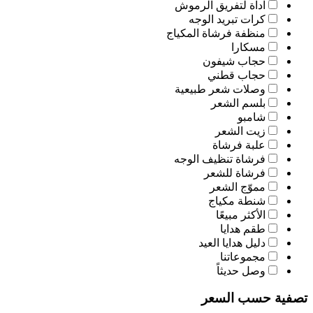
اّداة لتفريق الرموش
كرات تبريد الوجه
منظفة فرشاة المكياج
مسكارا
حجاب شيفون
حجاب قطني
وصلات شعر طبيعية
بلسم الشعر
شامبو
زيت الشعر
علبة فرشاة
فرشاة تنظيف الوجه
فرشاة للشعر
مموّج الشعر
شنطة مكياج
الأكثر مبيعًا
طقم هدايا
دليل هدايا العيد
مجموعاتنا
وصل حديثاً
تصفية حسب السعر