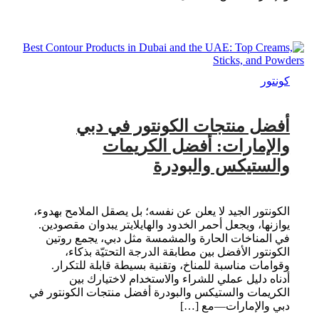
كونتور
أفضل منتجات الكونتور في دبي
والإمارات: أفضل الكريمات
والستيكس والبودرة
الكونتور الجيد لا يعلن عن نفسه؛ بل يصقل الملامح بهدوء،
يوازنها، ويجعل أحمر الخدود والهايلايتر يبدوان مقصودين.
في المناخات الحارة والمشمسة مثل دبي، يجمع روتين
الكونتور الأفضل بين مطابقة الدرجة التحتيّة بذكاء،
وقوامات مناسبة للمناخ، وتقنية بسيطة قابلة للتكرار.
أدناه دليل عملي للشراء والاستخدام لاختيارك بين
الكريمات والستيكس والبودرة أفضل منتجات الكونتور في
دبي والإمارات—مع […]