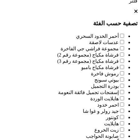
فلتر
تصفية حسب الفئة
أحمر الخدود السحري
عدسات لاصقة
مجموعة فراشي جي الفاخرة
فرشاة مكياج (مجموعة رقم 2)
فرشاة مكياج (مجموعة رقم 3)
فرشاة مكياج بامبو
رموش فاخرة
بيوتي سبونج
بودرة التجميل
إسفنجات تجميل فائقة النعومة
هايلايت الوردة
احمر خدود
جيد رولر و غوا شا
كونتور
هايلايت
زيت الخروع
صابونة الحواجب