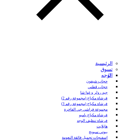
الرئيسية
تسوق
الوجه
حجاب شيفون
حجاب قطني
جيد رولر و غوا شا
فرشاة مكياج (مجموعة رقم 2)
فرشاة مكياج (مجموعة رقم 3)
مجموعة فراشي جي الفاخرة
فرشاة مكياج بامبو
فرشاة تنظيف الوجه
هايلايت
بيوتي سبونج
إسفنجات تجميل فائقة النعومة