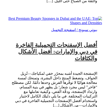
والثقة من الصباح حتى الليل. […]
بيوتي سبونج / إسفنجة التجميل
أفضل الإسفنجات التجميلية الفاخرة
في دبي والإمارات: أفضل الأشكال
والكثافات
الإسفنجة الجيدة أشبه بمحرّر خفي لمكياجك—تُزيل
الحواف، وتضغط المنتج داخل البشرة، وتمنحك لمسة
معالجة هوائيًا لا توفّرها الفرش وحدها دائمًا. لكن مصطلح
“فاخر” ليس مجرد شعار؛ بل يظهر في بنية المسام،
وارتداد الإسفنجة، ودقّة القص، وكيفية تعاملها مع
التركيبات المختلفة. في ما يلي دليلك الكامل لاختيار
واستخدام أفضل الإسفنجات التجميلية الفاخرة في دبي
والإمارات—من الأشكال […]