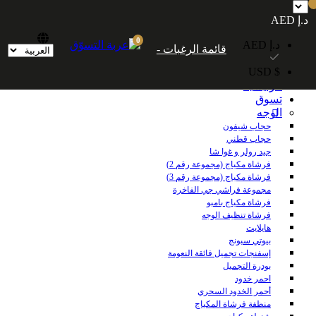
شحن مجاني داخل الإمارات العربية المتحدة للطلبات التي تزيد قيمتها عن 250
د.إ AED
درهمًا إماراتيًا. شحن مجاني عالميًا للطلبات التي تزيد قيمتها عن 600 درهم إماراتي.
0
د.إ AED
قائمة الرغبات -
$ USD
الرئيسية
تسوق
الوجه
حجاب شيفون
حجاب قطني
جيد رولر و غوا شا
فرشاة مكياج (مجموعة رقم 2)
فرشاة مكياج (مجموعة رقم 3)
مجموعة فراشي جي الفاخرة
فرشاة مكياج بامبو
فرشاة تنظيف الوجه
هايلايت
بيوتي سبونج
إسفنجات تجميل فائقة النعومة
بودرة التجميل
احمر خدود
أحمر الخدود السحري
منظفة فرشاة المكياج