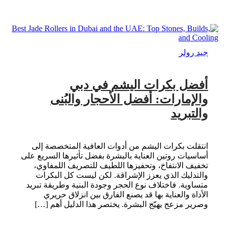
جيد رولر
أفضل بكرات اليشم في دبي
والإمارات: أفضل الأحجار والبُنى
والتبريد
انتقلت بكرات اليشم من أدوات العافية المتخصصة إلى
أساسيات روتين العناية بالبشرة بفضل تأثيرها السريع على
تخفيف الانتفاخ، وتحفيزها اللطيف للتصريف اللمفاوي،
والتدليك الذي يعزز الإشراقة. لكن ليست كل البكرات
متساوية. فاختلاف نوع الحجر وجودة البنية وطريقة تبريد
الأداة والعناية بها قد يصنع الفارق بين انزلاق حريري
وصرير مزعج يهيّج البشرة. يختصر هذا الدليل أهم […]