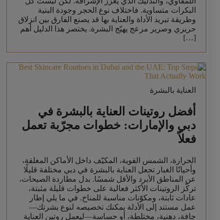
اللمفاوي، والتدليك الذي يعزز الإشراقة. لكن ليست كل
البكرات متساوية. فاختلاف نوع الحجر وجودة البنية
وطريقة تبريد الأداة والعناية بها قد يصنع الفارق بين انزلاق
حريري وصرير مزعج يهيّج البشرة. يختصر هذا الدليل أهم
[…]
العناية بالبشرة
أفضل روتينات العناية بالبشرة في
دبي والإمارات: خطوات مجرّبة تعمل
فعلاً
الحرارة، الشمس القوية، المكيّف داخل الأماكن المغلقة،
وأحيانًا الغبار تجعل العناية بالبشرة في دبي مختلفة قليلًا
عن المناطق الأبرد والأقل شمسًا. بدل مطاردة الصيحات،
تركّز الروتينات الأكثر فعالية على خطوات قليلة مثبتة،
عادات ثابتة، ومكوّنات مناسبة للمناخ. في ما يلي إطار
عمل مستند إلى الأدلة يمكنك تخصيصه لنوع بشرتك—
جافة، دهنية، مختلطة، أو حساسة—ليعمل روتين العناية