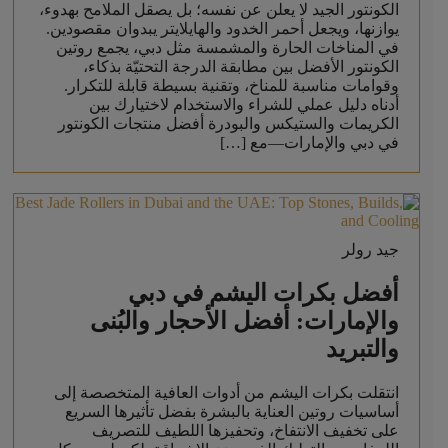
الكونتور الجيد لا يعلن عن نفسه؛ بل يصقل الملامح بهدوء،
يوازنها، ويجعل أحمر الخدود والهايلايتر يبدوان مقصودين.
في المناخات الحارة والمشمسة مثل دبي، يجمع روتين
الكونتور الأفضل بين مطابقة الدرجة التحتيّة بذكاء،
وقوامات مناسبة للمناخ، وتقنية بسيطة قابلة للتكرار.
أدناه دليل عملي للشراء والاستخدام لاختيارك بين
الكريمات والستيكس والبودرة أفضل منتجات الكونتور
في دبي والإمارات—مع […]
جيد رولر
أفضل بكرات اليشم في دبي
والإمارات: أفضل الأحجار والبُنى
والتبريد
انتقلت بكرات اليشم من أدوات العافية المتخصصة إلى
أساسيات روتين العناية بالبشرة بفضل تأثيرها السريع
على تخفيف الانتفاخ، وتحفيزها اللطيف للتصريف