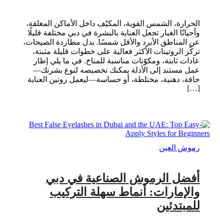
الحرارة، الشمس القوية، المكيّف داخل الأماكن المغلقة،
وأحيانًا الغبار تجعل العناية بالبشرة في دبي مختلفة قليلًا
عن المناطق الأبرد والأقل شمسًا. بدل مطاردة الصيحات،
تركّز الروتينات الأكثر فعالية على خطوات قليلة مثبتة،
عادات ثابتة، ومكوّنات مناسبة للمناخ. في ما يلي إطار
عمل مستند إلى الأدلة يمكنك تخصيصه لنوع بشرتك—
جافة، دهنية، مختلطة، أو حساسة—ليعمل روتين العناية
[…]
رموش العين
أفضل الرموش الصناعية في دبي
والإمارات: أنماط سهلة التركيب
للمبتدئين