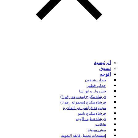
الرئيسية
تسوق
الوجه
حجاب شيفون
حجاب قطني
جيد رولر و غوا شا
فرشاة مكياج (مجموعة رقم 2)
فرشاة مكياج (مجموعة رقم 3)
مجموعة فراشي جي الفاخرة
فرشاة مكياج بامبو
فرشاة تنظيف الوجه
هايلايت
بيوتي سبونج
إسفنجات تجميل فائقة النعومة