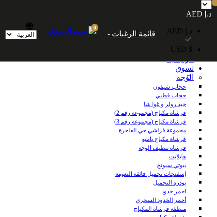
شحن مجاني داخل الإمارات العربية المتحدة للطلبات التي تزيد قيمتها عن 250
د.إ AED
درهمًا إماراتيًا. شحن مجاني عالميًا للطلبات التي تزيد قيمتها عن 600 درهم إماراتي.
0
د.إ AED
قائمة الرغبات -
$ USD
الرئيسية
تسوق
الوجه
حجاب شيفون
حجاب قطني
جيد رولر و غوا شا
فرشاة مكياج (مجموعة رقم 2)
فرشاة مكياج (مجموعة رقم 3)
مجموعة فراشي جي الفاخرة
فرشاة مكياج بامبو
فرشاة تنظيف الوجه
هايلايت
بيوتي سبونج
إسفنجات تجميل فائقة النعومة
بودرة التجميل
احمر خدود
أحمر الخدود السحري
منظفة فرشاة المكياج