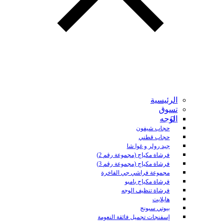
الرئيسية
تسوق
الوجه
حجاب شيفون
حجاب قطني
جيد رولر و غوا شا
فرشاة مكياج (مجموعة رقم 2)
فرشاة مكياج (مجموعة رقم 3)
مجموعة فراشي جي الفاخرة
فرشاة مكياج بامبو
فرشاة تنظيف الوجه
هايلايت
بيوتي سبونج
إسفنجات تجميل فائقة النعومة