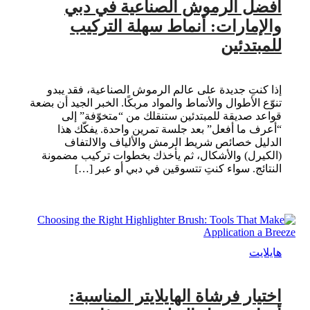
أفضل الرموش الصناعية في دبي
والإمارات: أنماط سهلة التركيب
للمبتدئين
إذا كنتِ جديدة على عالم الرموش الصناعية، فقد يبدو
تنوّع الأطوال والأنماط والمواد مربكًا. الخبر الجيد أن بضعة
قواعد صديقة للمبتدئين ستنقلك من “متخوّفة” إلى
“أعرف ما أفعل” بعد جلسة تمرين واحدة. يفكّك هذا
الدليل خصائص شريط الرمش والألياف والالتفاف
(الكيرل) والأشكال، ثم يأخذك بخطوات تركيب مضمونة
النتائج. سواء كنتِ تتسوقين في دبي أو عبر […]
هايلايت
اختيار فرشاة الهايلايتر المناسبة: