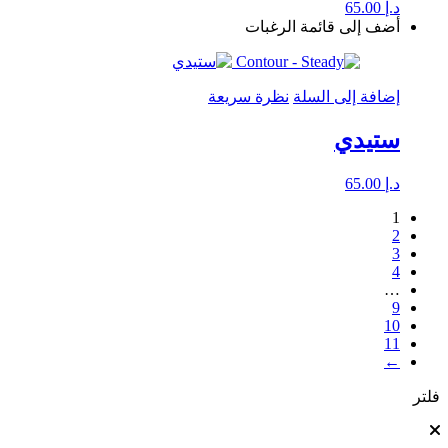
د.إ
65.00
أضف إلى قائمة الرغبات
إضافة إلى السلة
نظرة سريعة
ستيدي
د.إ
65.00
1
2
3
4
…
9
10
11
←
فلتر