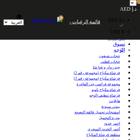
شحن مجاني داخل الإمارات العربية المتحدة للطلبات التي تزيد قيمتها عن 250
د.إ AED
درهمًا إماراتيًا. شحن مجاني عالميًا للطلبات التي تزيد قيمتها عن 600 درهم إماراتي.
0
د.إ AED
قائمة الرغبات -
$ USD
الرئيسية
تسوق
الوجه
حجاب شيفون
حجاب قطني
جيد رولر و غوا شا
فرشاة مكياج (مجموعة رقم 2)
فرشاة مكياج (مجموعة رقم 3)
مجموعة فراشي جي الفاخرة
فرشاة مكياج بامبو
فرشاة تنظيف الوجه
هايلايت
بيوتي سبونج
إسفنجات تجميل فائقة النعومة
بودرة التجميل
احمر خدود
أحمر الخدود السحري
منظفة فرشاة المكياج