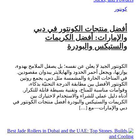
كونتور
أفضل منتجات الكونتور في دبي
والإمارات: أفضل الكريمات
والستيكس والبودرة
الكونتور الجيد لا يعلن عن نفسه؛ بل يصقل الملامح بهدوء،
يوازنها، ويجعل أحمر الخدود والهايلايتر يبدوان مقصودين.
في المناخات الحارة والمشمسة مثل دبي، يجمع روتين
الكونتور الأفضل بين مطابقة الدرجة التحتيّة بذكاء،
وقوامات مناسبة للمناخ، وتقنية بسيطة قابلة للتكرار.
أدناه دليل عملي للشراء والاستخدام لاختيارك بين
الكريمات والستيكس والبودرة أفضل منتجات الكونتور في
دبي والإمارات—مع […]