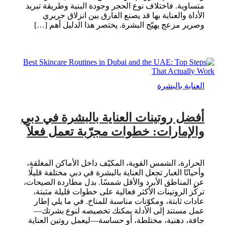
متساوية. فاختلاف نوع الحجر وجودة البنية وطريقة تبريد
الأداة والعناية بها قد يصنع الفارق بين انزلاق حريري
وصرير مزعج يهيّج البشرة. يختصر هذا الدليل أهم […]
العناية بالبشرة
أفضل روتينات العناية بالبشرة في دبي
والإمارات: خطوات مجرّبة تعمل فعلاً
الحرارة، الشمس القوية، المكيّف داخل الأماكن المغلقة،
وأحيانًا الغبار تجعل العناية بالبشرة في دبي مختلفة قليلًا
عن المناطق الأبرد والأقل شمسًا. بدل مطاردة الصيحات،
تركّز الروتينات الأكثر فعالية على خطوات قليلة مثبتة،
عادات ثابتة، ومكوّنات مناسبة للمناخ. في ما يلي إطار
عمل مستند إلى الأدلة يمكنك تخصيصه لنوع بشرتك—
جافة، دهنية، مختلطة، أو حساسة—ليعمل روتين العناية