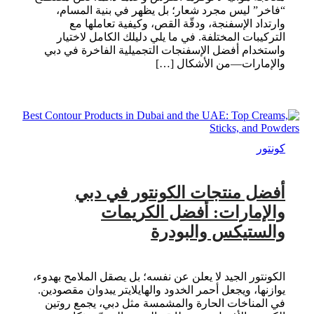
“فاخر” ليس مجرد شعار؛ بل يظهر في بنية المسام،
وارتداد الإسفنجة، ودقّة القص، وكيفية تعاملها مع
التركيبات المختلفة. في ما يلي دليلك الكامل لاختيار
واستخدام أفضل الإسفنجات التجميلية الفاخرة في دبي
والإمارات—من الأشكال […]
كونتور
أفضل منتجات الكونتور في دبي
والإمارات: أفضل الكريمات
والستيكس والبودرة
الكونتور الجيد لا يعلن عن نفسه؛ بل يصقل الملامح بهدوء،
يوازنها، ويجعل أحمر الخدود والهايلايتر يبدوان مقصودين.
في المناخات الحارة والمشمسة مثل دبي، يجمع روتين