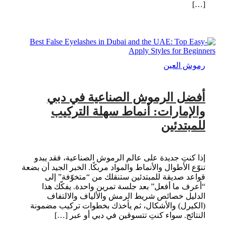
[…]
رموش العين
أفضل الرموش الصناعية في دبي
والإمارات: أنماط سهلة التركيب
للمبتدئين
إذا كنتِ جديدة على عالم الرموش الصناعية، فقد يبدو
تنوّع الأطوال والأنماط والمواد مربكًا. الخبر الجيد أن بضعة
قواعد صديقة للمبتدئين ستنقلك من “متخوّفة” إلى
“أعرف ما أفعل” بعد جلسة تمرين واحدة. يفكّك هذا
الدليل خصائص شريط الرمش والألياف والالتفاف
(الكيرل) والأشكال، ثم يأخذك بخطوات تركيب مضمونة
النتائج. سواء كنتِ تتسوقين في دبي أو عبر […]