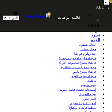
شحن مجاني داخل الإمارات العربية المتحدة للطلبات التي تزيد قيمتها عن 250
د.إ AED
درهمًا إماراتيًا. شحن مجاني عالميًا للطلبات التي تزيد قيمتها عن 600 درهم إماراتي.
0
د.إ AED
قائمة الرغبات -
$ USD
الرئيسية
تسوق
الوجه
حجاب شيفون
حجاب قطني
جيد رولر و غوا شا
فرشاة مكياج (مجموعة رقم 2)
فرشاة مكياج (مجموعة رقم 3)
مجموعة فراشي جي الفاخرة
فرشاة مكياج بامبو
فرشاة تنظيف الوجه
هايلايت
بيوتي سبونج
إسفنجات تجميل فائقة النعومة
بودرة التجميل
احمر خدود
أحمر الخدود السحري
منظفة فرشاة المكياج