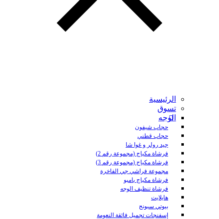
الرئيسية
تسوق
الوجه
حجاب شيفون
حجاب قطني
جيد رولر و غوا شا
فرشاة مكياج (مجموعة رقم 2)
فرشاة مكياج (مجموعة رقم 3)
مجموعة فراشي جي الفاخرة
فرشاة مكياج بامبو
فرشاة تنظيف الوجه
هايلايت
بيوتي سبونج
إسفنجات تجميل فائقة النعومة