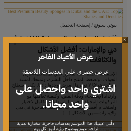
بيوتي سبونج / إسفنجة التجميل
أفضل الإسفنجات التجميلية الفاخرة في
×
دبي والإمارات: أفضل الأشكال
عرض الأعياد الفاخر
والكثافات
عرض حصري على العدسات اللاصقة
الإسفنجة الجيدة أشبه بمحرّر خفي لمكياجك—تُزيل
الحواف، وتضغط المنتج داخل البشرة، وتمنحك لمسة
اشتري واحد واحصل على
معالجة هوائيًا لا توفّرها الفرش وحدها دائمًا. لكن مصطلح
“فاخر” ليس مجرد شعار؛ بل يظهر في بنية المسام،
وارتداد الإسفنجة، ودقّة القص، وكيفية تعاملها مع
واحد مجانا.
التركيبات المختلفة. في ما يلي دليلك الكامل لاختيار
واستخدام أفضل الإسفنجات التجميلية الفاخرة في دبي
والإمارات—من الأشكال […]
دلّلي عينيك هذا الموسم بعدسات فاخرة، مختارة بعناية
لراحة تدوم ووضوح رؤية أنيق كل يوم.