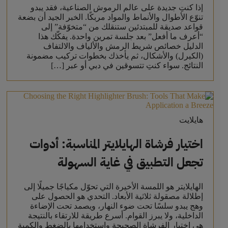
إذا كنتِ جديدة على عالم الرموش الصناعية، فقد يبدو
تنوّع الأطوال والأنماط والمواد مربكًا. الخبر الجيد أن بضعة
قواعد صديقة للمبتدئين ستنقلك من “متخوّفة” إلى
“أعرف ما أفعل” بعد جلسة تمرين واحدة. يفكّك هذا
الدليل خصائص شريط الرمش والألياف والالتفاف
(الكيرل) والأشكال، ثم يأخذك بخطوات تركيب مضمونة
النتائج. سواء كنتِ تتسوقين في دبي أو عبر […]
هايلايت
اختيار فرشاة الهايلايتر المناسبة: أدوات
تجعل التطبيق في غاية السهولة
الهايلايتر هو اللمسة الأخيرة التي تحوّل مكياجًا جميلًا إلى
إطلالة مصقولة ثلاثية الأبعاد. التحدي هو الحصول على
وهج يبدو سلسًا تحت ضوء النهار، ويصمد تحت الإضاءة
الداخلية، ولا يبرز القوام. أسرع طريقة للارتقاء بالنتيجة
هي اختيار الفرشاة الصحيحة واستخدامها بالضغط والكمية