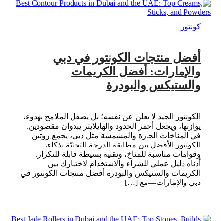
كونتور
أفضل منتجات الكونتور في دبي
والإمارات: أفضل الكريمات
والستيكس والبودرة
الكونتور الجيد لا يعلن عن نفسه؛ بل يصقل الملامح بهدوء،
يوازنها، ويجعل أحمر الخدود والهايلايتر يبدوان مقصودين.
في المناخات الحارة والمشمسة مثل دبي، يجمع روتين
الكونتور الأفضل بين مطابقة الدرجة التحتيّة بذكاء،
وقوامات مناسبة للمناخ، وتقنية بسيطة قابلة للتكرار.
أدناه دليل عملي للشراء والاستخدام لاختيارك بين
الكريمات والستيكس والبودرة أفضل منتجات الكونتور في
دبي والإمارات—مع […]