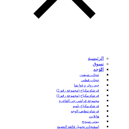
الرئيسية
تسوق
الوجه
حجاب شيفون
حجاب قطني
جيد رولر و غوا شا
فرشاة مكياج (مجموعة رقم 2)
فرشاة مكياج (مجموعة رقم 3)
مجموعة فراشي جي الفاخرة
فرشاة مكياج بامبو
فرشاة تنظيف الوجه
هايلايت
بيوتي سبونج
إسفنجات تجميل فائقة النعومة