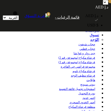
شحن مجاني داخل الإمارات العربية المتحدة للطلبات التي تزيد قيمتها عن 250
د.إ AED
درهمًا إماراتيًا. شحن مجاني عالميًا للطلبات التي تزيد قيمتها عن 600 درهم إماراتي.
0
د.إ AED
قائمة الرغبات -
$ USD
الرئيسية
تسوق
الوجه
حجاب شيفون
حجاب قطني
جيد رولر و غوا شا
فرشاة مكياج (مجموعة رقم 2)
فرشاة مكياج (مجموعة رقم 3)
مجموعة فراشي جي الفاخرة
فرشاة مكياج بامبو
فرشاة تنظيف الوجه
هايلايت
بيوتي سبونج
إسفنجات تجميل فائقة النعومة
بودرة التجميل
احمر خدود
أحمر الخدود السحري
منظفة فرشاة المكياج