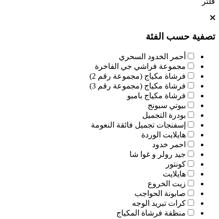
فلتر
تصفية حسب الفئة
أحمر الخدود السحري
مجموعة فراشي جي الفاخرة
فرشاة مكياج (مجموعة رقم 2)
فرشاة مكياج (مجموعة رقم 3)
فرشاة مكياج بامبو
بيوتي سبونج
بودرة التجميل
إسفنجات تجميل فائقة النعومة
هايلايت الوردة
احمر خدود
جيد رولر و غوا شا
كونتور
هايلايت
زيت الخروع
صابونة الحواجب
كرات تبريد الوجه
منظفة فرشاة المكياج