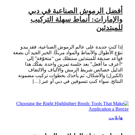
أفضل الرموش الصناعية في دبي
والإمارات: أنماط سهلة التركيب
للمبتدئين
إذا كنتِ جديدة على عالم الرموش الصناعية، فقد يبدو
تنوّع الأطوال والأنماط والمواد مربكًا. الخبر الجيد أن بضعة
قواعد صديقة للمبتدئين ستنقلك من “متخوّفة” إلى
“أعرف ما أفعل” بعد جلسة تمرين واحدة. يفكّك هذا
الدليل خصائص شريط الرمش والألياف والالتفاف
(الكيرل) والأشكال، ثم يأخذك بخطوات تركيب مضمونة
النتائج. سواء كنتِ تتسوقين في دبي أو عبر […]
هايلايت