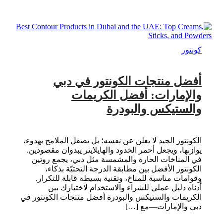
كونتور
أفضل منتجات الكونتور في دبي
والإمارات: أفضل الكريمات
والستيكس والبودرة
الكونتور الجيد لا يعلن عن نفسه؛ بل يصقل الملامح بهدوء،
يوازنها، ويجعل أحمر الخدود والهايلايتر يبدوان مقصودين.
في المناخات الحارة والمشمسة مثل دبي، يجمع روتين
الكونتور الأفضل بين مطابقة الدرجة التحتيّة بذكاء،
وقوامات مناسبة للمناخ، وتقنية بسيطة قابلة للتكرار.
أدناه دليل عملي للشراء والاستخدام لاختيارك بين
الكريمات والستيكس والبودرة أفضل منتجات الكونتور في
دبي والإمارات—مع […]