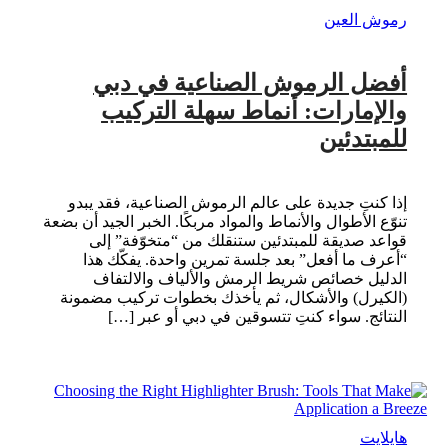
رموش العين
أفضل الرموش الصناعية في دبي
والإمارات: أنماط سهلة التركيب
للمبتدئين
إذا كنتِ جديدة على عالم الرموش الصناعية، فقد يبدو
تنوّع الأطوال والأنماط والمواد مربكًا. الخبر الجيد أن بضعة
قواعد صديقة للمبتدئين ستنقلك من “متخوّفة” إلى
“أعرف ما أفعل” بعد جلسة تمرين واحدة. يفكّك هذا
الدليل خصائص شريط الرمش والألياف والالتفاف
(الكيرل) والأشكال، ثم يأخذك بخطوات تركيب مضمونة
النتائج. سواء كنتِ تتسوقين في دبي أو عبر […]
هايلايت