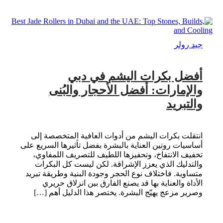
جيد رولر
أفضل بكرات اليشم في دبي
والإمارات: أفضل الأحجار والبُنى
والتبريد
انتقلت بكرات اليشم من أدوات العافية المتخصصة إلى
أساسيات روتين العناية بالبشرة بفضل تأثيرها السريع على
تخفيف الانتفاخ، وتحفيزها اللطيف للتصريف اللمفاوي،
والتدليك الذي يعزز الإشراقة. لكن ليست كل البكرات
متساوية. فاختلاف نوع الحجر وجودة البنية وطريقة تبريد
الأداة والعناية بها قد يصنع الفارق بين انزلاق حريري
وصرير مزعج يهيّج البشرة. يختصر هذا الدليل أهم […]