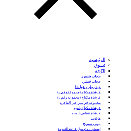
الرئيسية
تسوق
الوجه
حجاب شيفون
حجاب قطني
جيد رولر و غوا شا
فرشاة مكياج (مجموعة رقم 2)
فرشاة مكياج (مجموعة رقم 3)
مجموعة فراشي جي الفاخرة
فرشاة مكياج بامبو
فرشاة تنظيف الوجه
هايلايت
بيوتي سبونج
إسفنجات تجميل فائقة النعومة