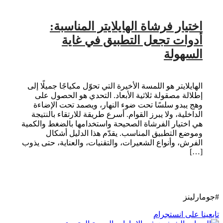
اختيار فرشاة الهايلايتر المناسبة:
أدوات تجعل التطبيق في غاية
السهولة
الهايلايتر هو اللمسة الأخيرة التي تحوّل مكياجًا جميلًا إلى
إطلالة مصقولة ثلاثية الأبعاد. التحدي هو الحصول على
وهج يبدو سلسًا تحت ضوء النهار، ويصمد تحت الإضاءة
الداخلية، ولا يبرز القوام. أسرع طريقة للارتقاء بالنتيجة
هي اختيار الفرشاة الصحيحة واستخدامها بالضغط والكمية
وموضع التطبيق المناسب. يقدّم هذا الدليل أشكال
الفرش، وأنواع الشعيرات، والتقنيات، والعناية، حتى يذوب
[…]
#جومارلينز
تابعينا على انستجرام