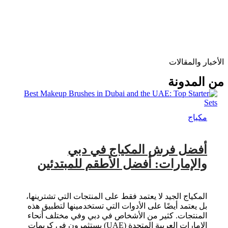
رموش ملصقة مسبقاً
ملاقط الرموش
عدسات لاصقة
رموش فاخرة
الأخبار والمقالات
صابونة الحواجب
اّداة لتفريق الرموش
من المدونة
مكياج
أفضل فرش المكياج في دبي
والإمارات: أفضل الأطقم للمبتدئين
المكياج الجيد لا يعتمد فقط على المنتجات التي تشترينها،
بل يعتمد أيضًا على الأدوات التي تستخدمينها لتطبيق هذه
المنتجات. كثير من الأشخاص في دبي وفي مختلف أنحاء
الإمارات العربية المتحدة (UAE) يستثمرون في كريمات