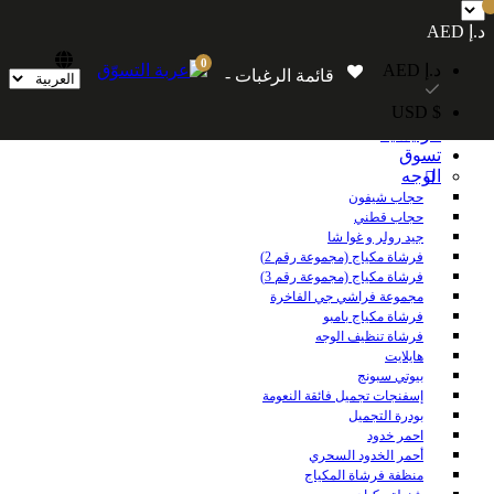
شحن مجاني داخل الإمارات العربية المتحدة للطلبات التي تزيد قيمتها عن 250
د.إ AED
درهمًا إماراتيًا. شحن مجاني عالميًا للطلبات التي تزيد قيمتها عن 600 درهم إماراتي.
0
د.إ AED
قائمة الرغبات -
$ USD
الرئيسية
تسوق
الوجه
حجاب شيفون
حجاب قطني
جيد رولر و غوا شا
فرشاة مكياج (مجموعة رقم 2)
فرشاة مكياج (مجموعة رقم 3)
مجموعة فراشي جي الفاخرة
فرشاة مكياج بامبو
فرشاة تنظيف الوجه
هايلايت
بيوتي سبونج
إسفنجات تجميل فائقة النعومة
بودرة التجميل
احمر خدود
أحمر الخدود السحري
منظفة فرشاة المكياج