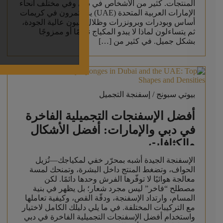
المنتجات. كثير من الأشخاص في دبي وفي مختلف أنحاء
الإمارات العربية المتحدة (UAE) يستثمرون في كريمات
أساس وبودرات وبرونزرات وظلال عيون عالية الجودة،
ثم يتساءلون لماذا لا يبدو المكياج ناعمًا أو ممزوجًا
بشكل جميل. في كثير من […]
بيوتي سبونج / إسفنجة التجميل
أفضل الإسفنجات التجميلية الفاخرة
في دبي والإمارات: أفضل الأشكال
والكثافات
الإسفنجة الجيدة أشبه بمحرّر خفي لمكياجك—تُزيل
الحواف، وتضغط المنتج داخل البشرة، وتمنحك لمسة
معالجة هوائيًا لا توفّرها الفرش وحدها دائمًا. لكن
مصطلح “فاخر” ليس مجرد شعار؛ بل يظهر في بنية
المسام، وارتداد الإسفنجة، ودقّة القص، وكيفية تعاملها
مع التركيبات المختلفة. في ما يلي دليلك الكامل لاختيار
واستخدام أفضل الإسفنجات التجميلية الفاخرة في دبي