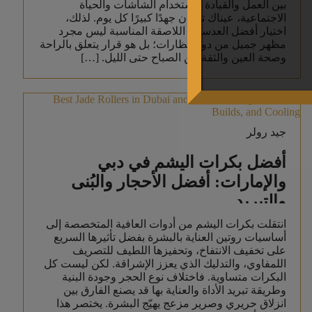
بين العمل والقيادة واستخدام الشاشات والحياة
الاجتماعية، عيناك تبذلان جهدًا كبيرًا كل يوم. لذلك،
اختيار أفضل العدسات اللاصقة المناسبة ليس مجرد
مظهر جميل من دون نظارات؛ بل هو قرار يتعلق بالراحة
وصحة العين والثقة من الصباح حتى الليل. […]
جيد رولر
أفضل بكرات اليشم في دبي
والإمارات: أفضل الأحجار والبُنى
والتبريد
انتقلت بكرات اليشم من أدوات العافية المتخصصة إلى
أساسيات روتين العناية بالبشرة بفضل تأثيرها السريع
على تخفيف الانتفاخ، وتحفيزها اللطيف للتصريف
اللمفاوي، والتدليك الذي يعزز الإشراقة. لكن ليست كل
البكرات متساوية. فاختلاف نوع الحجر وجودة البنية
وطريقة تبريد الأداة والعناية بها قد يصنع الفارق بين
انزلاق حريري وصرير مزعج يهيّج البشرة. يختصر هذا