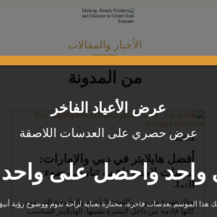
الأخبار والمقالات
من المدونة
عرض الأعياد الفاخر
عرض حصري على العدسات اللاصقة
هايلايت
أفضل هايلايتر في دبي والإمارات:
واحد واحصل على واحد م
لمسات لامعة ناعمة تناسب ضوء
النهار
هناك شيء مميز في اللمعة الناعمة والطبيعية التي تبدو
يك هذا الموسم بعدسات فاخرة، مختارة بعناية لراحة تدوم ووضوح رؤية أنيق
كأنها قادمة من داخل البشرة نفسها. الهايلايتر المناسب