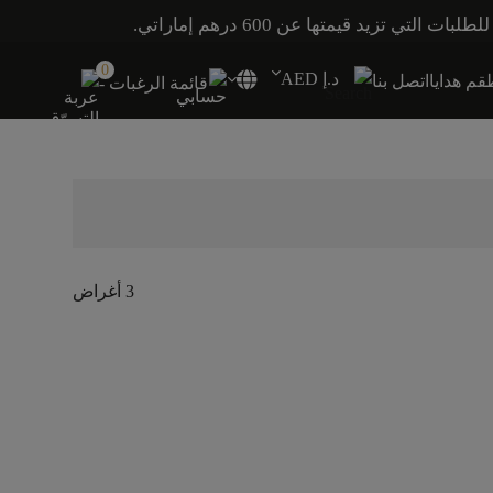
0
د.إ AED
م هدايا
اتصل بنا
قائمة الرغبات -
3 أغراض