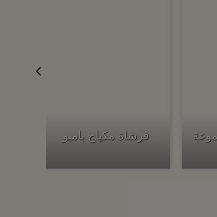
موعة
فرشاة مكياج بامبو
منظ