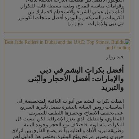
وقوامات مناسبة للمناخ، وتقنية بسيطة قابلة للتكرار.
أدناه دليل عملي للشراء والاستخدام لاختيارك بين
الكريمات والستيكس والبودرة أفضل منتجات الكونتور
في دبي والإمارات—مع […]
جيد رولر
أفضل بكرات اليشم في دبي
والإمارات: أفضل الأحجار والبُنى
والتبريد
انتقلت بكرات اليشم من أدوات العافية المتخصصة إلى
أساسيات روتين العناية بالبشرة بفضل تأثيرها السريع
على تخفيف الانتفاخ، وتحفيزها اللطيف للتصريف
اللمفاوي، والتدليك الذي يعزز الإشراقة. لكن ليست كل
البكرات متساوية. فاختلاف نوع الحجر وجودة البنية
وطريقة تبريد الأداة والعناية بها قد يصنع الفارق بين انزلاق
حريري وصرير مزعج يهيّج البشرة. يختصر هذا الدليل أهم