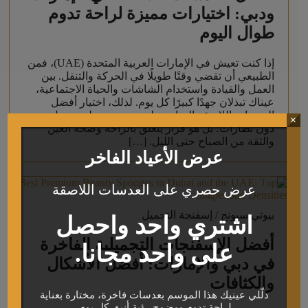
ودبي: اختيارات مميزة لراحة تدوم
طوال اليوم
إذا كنت تعيش في الإمارات العربية المتحدة (UAE)، فمن
الطبيعي أن تقضي وقتًا طويلًا في الحركة والتنقل. بين
العمل والقيادة واستخدام الشاشات والحياة الاجتماعية،
عيناك تبذلان جهدًا كبيرًا كل يوم. لذلك، اختيار أفضل
العدسات اللاصقة المناسبة ليس مجرد مظهر جميل من
×
دون نظارات؛ بل هو قرار يتعلق بالراحة وصحة العين
والثقة من الصباح حتى الليل. […]
عرض الأعياد الفاخر
عرض حصري على العدسات اللاصقة
بيوتي سبونج / إسفنجة التجميل
اشتري واحد واحصل
أفضل الإسفنجات التجميلية الفاخرة
على واحد مجانا.
في دبي والإمارات: أفضل الأشكال
والكثافات
دلّلي عينيك هذا الموسم بعدسات فاخرة، مختارة بعناية
لراحة تدوم ووضوح رؤية أنيق كل يوم.