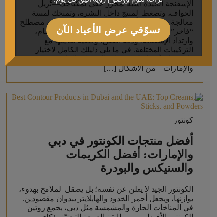
الإسفنجة الجيدة أشبه بمحرّر خفي لمكياجك—تُزيل
الحواف، وتضغط المنتج داخل البشرة، وتمنحك لمسة
معالجة هوائيًا لا توفّرها الفرش وحدها دائمًا. لكن مصطلح
تسوّقي عرض الأعياد الآن
“فاخر” ليس مجرد شعار؛ بل يظهر في بنية المسام،
وارتداد الإسفنجة، ودقّة القص، وكيفية تعاملها مع
التركيبات المختلفة. في ما يلي دليلك الكامل لاختيار
واستخدام أفضل الإسفنجات التجميلية الفاخرة في دبي
والإمارات—من الأشكال […]
كونتور
أفضل منتجات الكونتور في دبي
والإمارات: أفضل الكريمات
والستيكس والبودرة
الكونتور الجيد لا يعلن عن نفسه؛ بل يصقل الملامح بهدوء،
يوازنها، ويجعل أحمر الخدود والهايلايتر يبدوان مقصودين.
في المناخات الحارة والمشمسة مثل دبي، يجمع روتين
الكونتور الأفضل بين مطابقة الدرجة التحتيّة بذكاء،