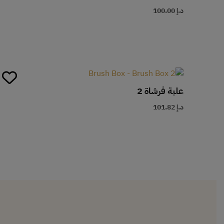
د.إ
100.00
علبة فرشاة 2
د.إ
101.82