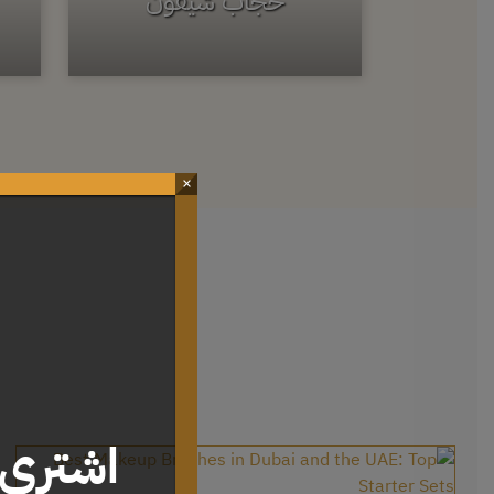
حجاب شيفون
×
اشتري 