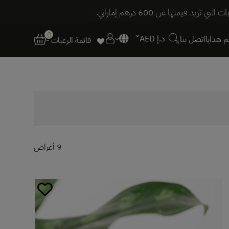
0
د.إ AED
 هدايا
اتصل بنا
قائمة الرغبات -
9 أغراض