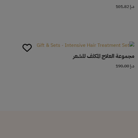
د.إ
101.82
مجموعة العلاج المكثف للشعر
د.إ
190.00