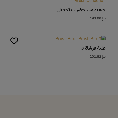
حقيبة مستحضرات تجميل
د.إ
193.00
علبة فرشاة 3
د.إ
101.82