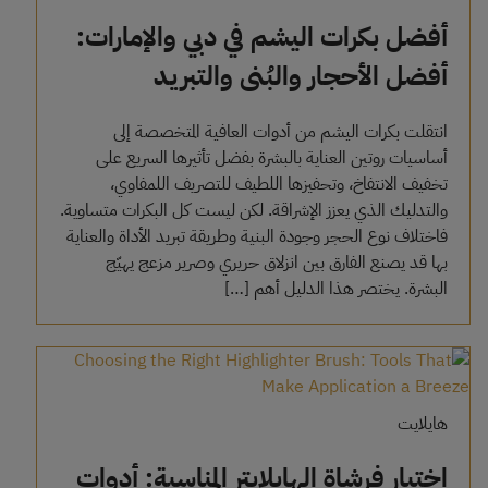
أفضل بكرات اليشم في دبي والإمارات:
أفضل الأحجار والبُنى والتبريد
انتقلت بكرات اليشم من أدوات العافية المتخصصة إلى
أساسيات روتين العناية بالبشرة بفضل تأثيرها السريع على
تخفيف الانتفاخ، وتحفيزها اللطيف للتصريف اللمفاوي،
والتدليك الذي يعزز الإشراقة. لكن ليست كل البكرات متساوية.
فاختلاف نوع الحجر وجودة البنية وطريقة تبريد الأداة والعناية
بها قد يصنع الفارق بين انزلاق حريري وصرير مزعج يهيّج
البشرة. يختصر هذا الدليل أهم […]
هايلايت
اختيار فرشاة الهايلايتر المناسبة: أدوات