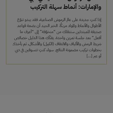
والإمارات: أنماط سهلة التركيب
للمبتدئين
إذا كنتِ جديدة على عالم الرموش الصناعية، فقد يبدو تنوّع
الأطوال والأنماط والمواد مربكًا. الخبر الجيد أن بضعة قواعد
صديقة للمبتدئين ستنقلك من “متخوّفة” إلى “أعرف ما
أفعل” بعد جلسة تمرين واحدة. يفكّك هذا الدليل خصائص
شريط الرمش والألياف والالتفاف (الكيرل) والأشكال، ثم يأخذك
بخطوات تركيب مضمونة النتائج. سواء كنتِ تتسوقين في دبي
أو عبر […]