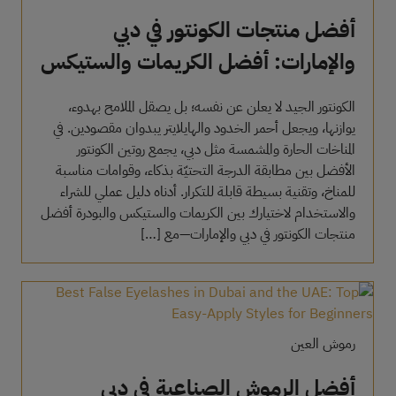
أفضل منتجات الكونتور في دبي
والإمارات: أفضل الكريمات والستيكس
والبودرة
الكونتور الجيد لا يعلن عن نفسه؛ بل يصقل الملامح بهدوء،
يوازنها، ويجعل أحمر الخدود والهايلايتر يبدوان مقصودين. في
المناخات الحارة والمشمسة مثل دبي، يجمع روتين الكونتور
الأفضل بين مطابقة الدرجة التحتيّة بذكاء، وقوامات مناسبة
للمناخ، وتقنية بسيطة قابلة للتكرار. أدناه دليل عملي للشراء
والاستخدام لاختيارك بين الكريمات والستيكس والبودرة أفضل
منتجات الكونتور في دبي والإمارات—مع […]
رموش العين
أفضل الرموش الصناعية في دبي