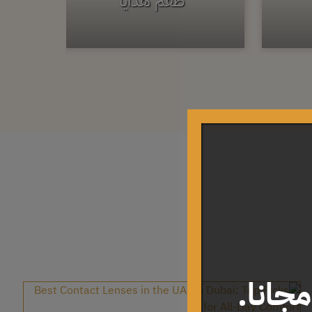
طقم هدايا
جانا.