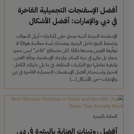
أفضل الإسفنجات التجميلية الفاخرة
في دبي والإمارات: أفضل الأشكال
والكثافات
الإسفنجة الجيدة أشبه بمحرّر خفي لمكياجك—تُزيل الحواف،
وتضغط المنتج داخل البشرة، وتمنحك لمسة معالجة هوائيًا لا
توفّرها الفرش وحدها دائمًا. لكن مصطلح “فاخر” ليس مجرد
شعار؛ بل يظهر في بنية المسام، وارتداد الإسفنجة، ودقّة القص،
وكيفية تعاملها مع التركيبات المختلفة. في ما يلي دليلك الكامل
لاختيار واستخدام أفضل الإسفنجات التجميلية الفاخرة في دبي
والإمارات—من الأشكال […]
العناية بالبشرة
أفضل روتينات العناية بالبشرة في دبي