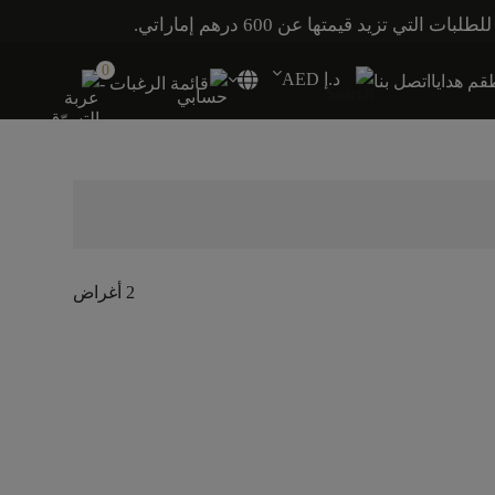
0
د.إ AED
م هدايا
اتصل بنا
قائمة الرغبات -
2 أغراض