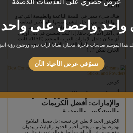
عرض حصري على العدسات اللاصقة
النهار
هناك شيء مميز في اللمعة الناعمة والطبيعية التي تبدو
واحد واحصل على واحد م
كأنها قادمة من داخل البشرة نفسها. الهايلايتر المناسب
يمكنه أن يجعلك تبدين أكثر انتعاشًا، صحةً، وراحة، حتى
في أكثر الأيام ازدحامًا. إذا كنت تعيشين في دبي أو في
أي مكان داخل الإمارات العربية المتحدة (UAE)، فأنت
تعرفين أن ضوء النهار القوي والأجواء المشرقة في
يك هذا الموسم بعدسات فاخرة، مختارة بعناية لراحة تدوم ووضوح رؤية أنيق
الخارج يمكن […]
تسوّقي عرض الأعياد الآن
كونتور
أفضل منتجات الكونتور في دبي
والإمارات: أفضل الكريمات
والستيكس والبودرة
الكونتور الجيد لا يعلن عن نفسه؛ بل يصقل الملامح
بهدوء، يوازنها، ويجعل أحمر الخدود والهايلايتر يبدوان
مقصودين. في المناخات الحارة والمشمسة مثل دبي،