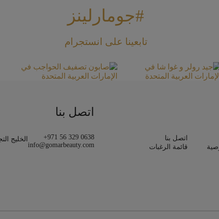
#جومارلينز
تابعينا على انستجرام
اتصل بنا
+971 56 329 0638
اتصل بنا
الخليج الت
info@gomarbeauty.com
صية
قائمة الرغبات