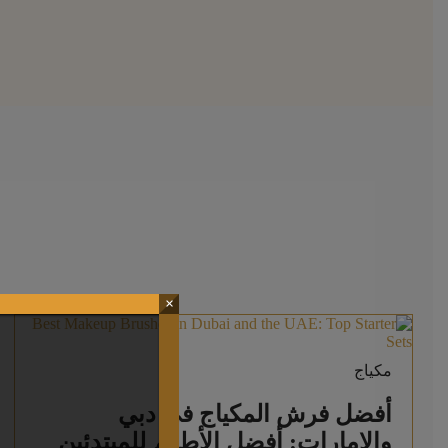
×
مكياج
أفضل فرش المكياج في دبي
والإمارات: أفضل الأطقم للمبتدئين