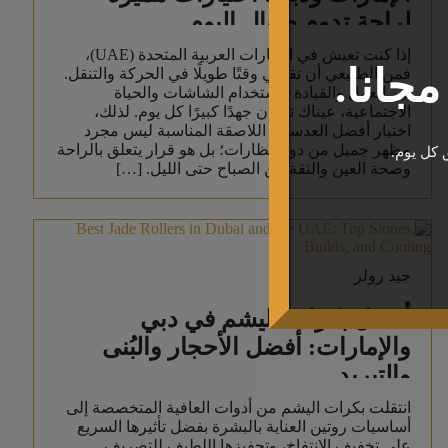
لراحة تدوم طوال اليوم
إذا كنت تعيش في الإمارات العربية المتحدة (UAE)،
جانا.
فمن الطبيعي أن تقضي وقتًا طويلًا في الحركة والتنقل.
بين العمل والقيادة واستخدام الشاشات والحياة
الاجتماعية، عيناك تبذلان جهدًا كبيرًا كل يوم. لذلك،
اختيار أفضل العدسات اللاصقة المناسبة ليس مجرد
مظهر جميل من دون نظارات؛ بل هو قرار يتعلق بالراحة
 كل يوم.
وصحة العين والثقة من الصباح حتى الليل. […]
جيد رولر
أفضل بكرات اليشم في دبي
والإمارات: أفضل الأحجار والبُنى
والتبريد
انتقلت بكرات اليشم من أدوات العافية المتخصصة إلى
أساسيات روتين العناية بالبشرة بفضل تأثيرها السريع
على تخفيف الانتفاخ، وتحفيزها اللطيف للتصريف