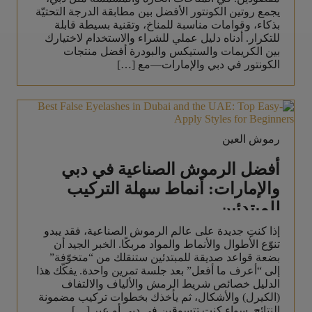
يجمع روتين الكونتور الأفضل بين مطابقة الدرجة التحتيّة
بذكاء، وقوامات مناسبة للمناخ، وتقنية بسيطة قابلة
للتكرار. أدناه دليل عملي للشراء والاستخدام لاختيارك
بين الكريمات والستيكس والبودرة أفضل منتجات
الكونتور في دبي والإمارات—مع […]
رموش العين
أفضل الرموش الصناعية في دبي
والإمارات: أنماط سهلة التركيب
للمبتدئين
إذا كنتِ جديدة على عالم الرموش الصناعية، فقد يبدو
تنوّع الأطوال والأنماط والمواد مربكًا. الخبر الجيد أن
بضعة قواعد صديقة للمبتدئين ستنقلك من “متخوّفة”
إلى “أعرف ما أفعل” بعد جلسة تمرين واحدة. يفكّك هذا
الدليل خصائص شريط الرمش والألياف والالتفاف
(الكيرل) والأشكال، ثم يأخذك بخطوات تركيب مضمونة
النتائج. سواء كنتِ تتسوقين في دبي أو عبر […]