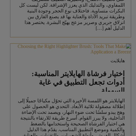
اللمفاوي، والتدليك الذي يعزز الإشراقة. لكن ليست كل
البكرات متساوية. فاختلاف نوع الحجر وجودة البنية
وطريقة تبريد الأداة والعناية بها قد يصنع الفارق بين
انزلاق حريري وصرير مزعج يهيّج البشرة. يختصر هذا
الدليل أهم […]
هايلايت
اختيار فرشاة الهايلايتر المناسبة:
أدوات تجعل التطبيق في غاية
السهولة
الهايلايتر هو اللمسة الأخيرة التي تحوّل مكياجًا جميلًا إلى
إطلالة مصقولة ثلاثية الأبعاد. التحدي هو الحصول على
وهج يبدو سلسًا تحت ضوء النهار، ويصمد تحت الإضاءة
الداخلية، ولا يبرز القوام. أسرع طريقة للارتقاء بالنتيجة
هي اختيار الفرشاة الصحيحة واستخدامها بالضغط
والكمية وموضع التطبيق المناسب. يقدّم هذا الدليل
أشكال الفرش، وأنواع الشعيرات، والتقنيات، والعناية،