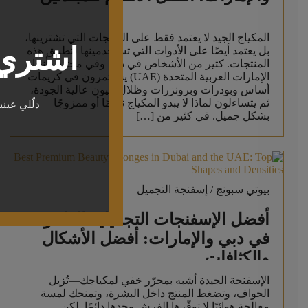
المكياج الجيد لا يعتمد فقط على المنتجات التي تشترينها،
اشتري 
بل يعتمد أيضًا على الأدوات التي تستخدمينها لتطبيق هذه
المنتجات. كثير من الأشخاص في دبي وفي مختلف أنحاء
الإمارات العربية المتحدة (UAE) يستثمرون في كريمات
أساس وبودرات وبرونزرات وظلال عيون عالية الجودة،
ثم يتساءلون لماذا لا يبدو المكياج ناعمًا أو ممزوجًا
دلّلي عين
بشكل جميل. في كثير من […]
بيوتي سبونج / إسفنجة التجميل
أفضل الإسفنجات التجميلية الفاخرة
في دبي والإمارات: أفضل الأشكال
والكثافات
الإسفنجة الجيدة أشبه بمحرّر خفي لمكياجك—تُزيل
الحواف، وتضغط المنتج داخل البشرة، وتمنحك لمسة
معالجة هوائيًا لا توفّرها الفرش وحدها دائمًا. لكن