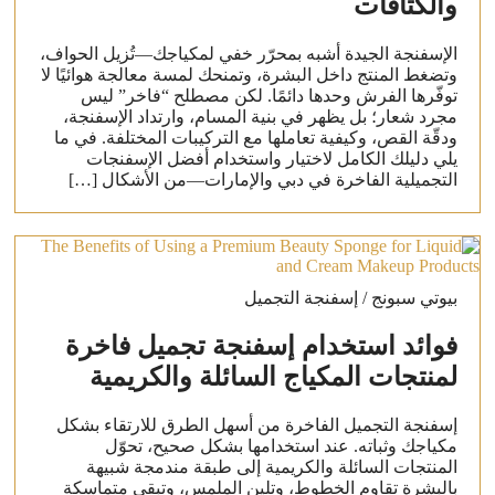
والكثافات
الإسفنجة الجيدة أشبه بمحرّر خفي لمكياجك—تُزيل الحواف،
وتضغط المنتج داخل البشرة، وتمنحك لمسة معالجة هوائيًا لا
توفّرها الفرش وحدها دائمًا. لكن مصطلح “فاخر” ليس
مجرد شعار؛ بل يظهر في بنية المسام، وارتداد الإسفنجة،
ودقّة القص، وكيفية تعاملها مع التركيبات المختلفة. في ما
يلي دليلك الكامل لاختيار واستخدام أفضل الإسفنجات
التجميلية الفاخرة في دبي والإمارات—من الأشكال […]
بيوتي سبونج / إسفنجة التجميل
فوائد استخدام إسفنجة تجميل فاخرة
لمنتجات المكياج السائلة والكريمية
إسفنجة التجميل الفاخرة من أسهل الطرق للارتقاء بشكل
مكياجك وثباته. عند استخدامها بشكل صحيح، تحوّل
المنتجات السائلة والكريمية إلى طبقة مندمجة شبيهة
بالبشرة تقاوم الخطوط، وتلين الملمس، وتبقى متماسكة