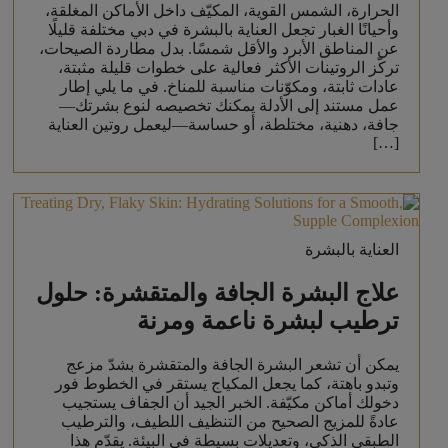
الحرارة، الشمس القوية، المكيّف داخل الأماكن المغلقة،
وأحيانًا الغبار تجعل العناية بالبشرة في دبي مختلفة قليلًا
عن المناطق الأبرد والأقل شمسًا. بدل مطاردة الصيحات،
تركّز الروتينات الأكثر فعالية على خطوات قليلة مثبتة،
عادات ثابتة، ومكوّنات مناسبة للمناخ. في ما يلي إطار
عمل مستند إلى الأدلة يمكنك تخصيصه لنوع بشرتك—
جافة، دهنية، مختلطة، أو حساسة—ليعمل روتين العناية
[…]
العناية بالبشرة
علاج البشرة الجافة والمتقشرة: حلول
ترطيب لبشرة ناعمة ومرنة
يمكن أن تشعر البشرة الجافة والمتقشرة بشدّ مزعج
وتبدو باهتة، كما يجعل المكياج يستقر في الخطوط فور
دخولك أماكن مكيّفة. الخبر الجيد أن الجفاف يستجيب
عادةً للمزيج الصحيح من التنظيف اللطيف، والترطيب
الطبقي الذكي، وتعديلات بسيطة في البيئة. يقدّم هذا