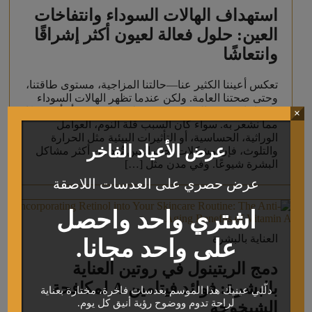
استهداف الهالات السوداء وانتفاخات
العين: حلول فعالة لعيون أكثر إشراقًا
وانتعاشًا
تعكس أعيننا الكثير عنا—حالتنا المزاجية، مستوى طاقتنا،
وحتى صحتنا العامة. ولكن عندما تظهر الهالات السوداء
وانتفاخات تحت العين، قد تبدو ملامحنا مرهقة أو أكبر سنًا
×
مما نشعر به. سواء كان السبب قلة النوم، العوامل
الوراثية، الحساسية، أو التأثيرات البيئية مثل الحرارة
عرض الأعياد الفاخر
والتلوث، فإن مشكلات تحت العين تُعد من أكثر مشاكل
البشرة شيوعًا. وفي مدن مثل […]
عرض حصري على العدسات اللاصقة
اشتري واحد واحصل
العناية بالبشرة
على واحد مجانا.
دمج الريتينول في روتين العناية
بالبشرة: فوائد فيتامين A لمكافحة
دلّلي عينيك هذا الموسم بعدسات فاخرة، مختارة بعناية
لراحة تدوم ووضوح رؤية أنيق كل يوم.
الشيخوخة