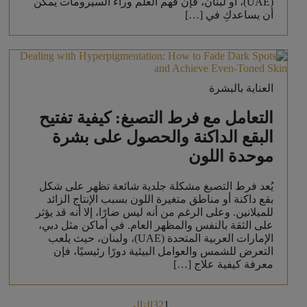
(UAE)، أو لبنان، فإن فهم العلم وراء السيرومات يمكن
أن يساعدكِ في […]
العناية بالبشرة
التعامل مع فرط التصبغ: كيفية تفتيح
البقع الداكنة والحصول على بشرة
موحدة اللون
يُعد فرط التصبغ مشكلة جلدية شائعة تظهر على شكل
بقع داكنة أو مناطق متغيرة اللون بسبب الإنتاج الزائد
للميلانين. وعلى الرغم من أنه ليس ضارًا، إلا أنه قد يؤثر
على الثقة بالنفس والمظهر العام. في أماكن مثل دبي،
الإمارات العربية المتحدة (UAE)، ولبنان، حيث يلعب
التعرض للشمس والعوامل البيئية دورًا رئيسيًا، فإن
معرفة كيفية علاج […]
3
2
1
التالي