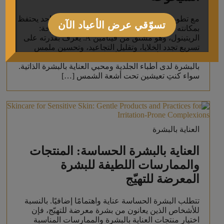
مع تطور صناعة التجميل، لا يزال هناك مكون واحد يحتفظ
تسوّقي عرض الأعياد الآن
بمكانته كمعيار ذهبي في مجال مكافحة الشيخوخة:
الريتينول، وهو مشتق من فيتامين A. يُعرف بقدرته على
تسريع تجدد الخلايا، وتقليل التجاعيد، وتحسين ملمس
البشرة، وقد أصبح عنصرًا أساسيًا في روتين العناية
بالبشرة لدى أطباء الجلدية ومحبي العناية بالبشرة الذاتية.
سواء كنتِ تعيشين تحت أشعة الشمس […]
العناية بالبشرة
العناية بالبشرة الحساسة: المنتجات
والممارسات اللطيفة للبشرة
المعرضة للتهيّج
تتطلب البشرة الحساسة عناية واهتمامًا إضافيًا. بالنسبة
للأشخاص الذين يعانون من بشرة معرضة للتهيّج، فإن
اختيار منتجات العناية بالبشرة والممارسات المناسبة