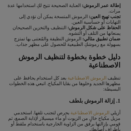
إطالة عمر الرموش:
العناية الصحيحة تتيح لكِ استخدامها عدة
مرات.
تجنب تهيج العين:
الرموش المتسخة يمكن أن تؤدي إلى
التهابات أو حساسية العين.
الحفاظ على شكل الرموش:
التنظيف والتخزين الصحيحان
يمنعانها من التلف أو التشوه.
ضمان تطبيق مثالي:
الرموش النظيفة والمُعتنى بها تمتزج
بسهولة مع رموشكِ الطبيعية للحصول على مظهر جذاب.
دليل خطوة بخطوة لتنظيف الرموش
الاصطناعية
تنظيف
الرموش الاصطناعية
بعد كل استخدام يحافظ على
مظهرها الجديد وخلوها من بقايا المكياج. اتبعي هذه الخطوات
البسيطة:
1. إزالة الرموش بلطف
أزيلي
الرموش الاصطناعية
بحرص لتجنب تلفها. استخدمي
مزيل مكياج خالٍ من الزيوت أو ماء ميسيلار لإذابة الصمغ، ثم
قومي بإزالتها برفق من الزاوية الخارجية باستخدام ملقط أو
بأطراف أصابعكِ.