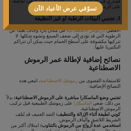
ففكري في اقتناء علبة تخزين خاصة بها. هذه العلب تحافظ
على الرموش منظمة ومحمية من التلف والتلوث.
تسوّقي عرض الأعياد الآن
3. تجنبي البيئات الرطبة أو غير النظيفة
احفظي
الرموش الاصطناعية
في مكان بارد وجاف بعيدًا عن
الرطوبة التي قد تؤدي إلى ضعف الصمغ وتشوه شكلها. لا
تتركيها مكشوفة على أسطح الحمام حيث يمكن أن تتراكم
البكتيريا عليها.
نصائح إضافية لإطالة عمر الرموش
الاصطناعية
للاستفادة القصوى من
رموشكِ الاصطناعية
، اتبعي هذه
النصائح الإضافية:
تجنبي وضع الماسكارا مباشرة على الرموش الاصطناعية:
بدلاً
من ذلك، ضعي
الماسكارا
على رموشكِ الطبيعية قبل تركيب
الرموش الاصطناعية.
كوني لطيفة أثناء الإزالة والتنظيف:
الشد العنيف قد يُتلف
الشريط اللاصق وألياف الرموش.
استخدمي عدة أزواج من الرموش بالتناوب:
امتلاك أكثر من
زوج يقلل من الضغط على مجموعة واحدة من الرموش.