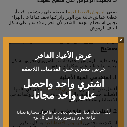
5. تجفيف الرموش على سطح نظيف
ضعي
الرموش الاصطناعية
النظيفة على منشفة ورقية أو
قطعة قماش خالية من الوبر واتركيها تجف تمامًا في الهواء.
تجنبي استخدام مجفف الشعر لأن الحرارة قد تؤثر على شكل
ألياف الرموش.
كيفية تخزين الرموش الاصطناعية بشكل
×
صحيح
عرض الأعياد الفاخر
بعد تنظيف الرموش وتجفيفها، من الضروري تخزينها بشكل
مناسب للحفاظ على شكلها ونظافتها.
عرض حصري على العدسات اللاصقة
1. استخدمي العلبة الأصلية
اشتري واحد واحصل
أفضل طريقة لتخزين
الرموش الاصطناعية
هي في علبتها
على واحد مجانا.
الأصلية، حيث يحافظ ذلك عليها خالية من الغبار ويُساعد في
الاحتفاظ بانحناءها الطبيعي.
2. استثمري في علبة تخزين الرموش
دلّلي عينيك هذا الموسم بعدسات فاخرة، مختارة بعناية
لراحة تدوم ووضوح رؤية أنيق كل يوم.
إذا كنتِ تستخدمين
الرموش الاصطناعية
بشكل متكرر،