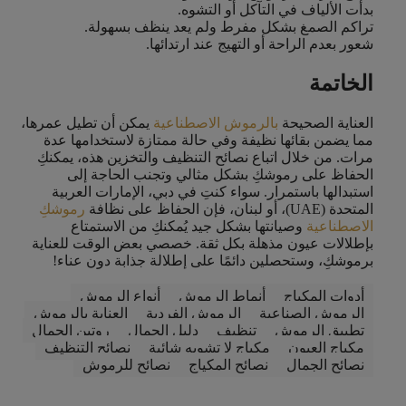
بدأت الألياف في التآكل أو التشوه.
تراكم الصمغ بشكل مفرط ولم يعد ينظف بسهولة.
شعور بعدم الراحة أو التهيج عند ارتدائها.
الخاتمة
العناية الصحيحة
بالرموش الاصطناعية
يمكن أن تطيل عمرها،
مما يضمن بقائها نظيفة وفي حالة ممتازة لاستخدامها عدة
مرات. من خلال اتباع نصائح التنظيف والتخزين هذه، يمكنكِ
الحفاظ على رموشكِ بشكل مثالي وتجنب الحاجة إلى
استبدالها باستمرار. سواء كنتِ في دبي، الإمارات العربية
المتحدة (UAE)، أو لبنان، فإن الحفاظ على نظافة
رموشكِ
الاصطناعية
وصيانتها بشكل جيد يُمكنكِ من الاستمتاع
بإطلالات عيون مذهلة بكل ثقة. خصصي بعض الوقت للعناية
برموشكِ، وستحصلين دائمًا على إطلالة جذابة دون عناء!
أدوات المكياج
أنماط الرموش
أنواع الرموش
الرموش الصناعية
الرموش الفردية
العناية بالرموش
تطبيق الرموش
تنظيف
دليل الجمال
روتين الجمال
مكياج العيون
مكياج لا تشوبه شائبة
نصائح التنظيف
نصائح الجمال
نصائح المكياج
نصائح للرموش