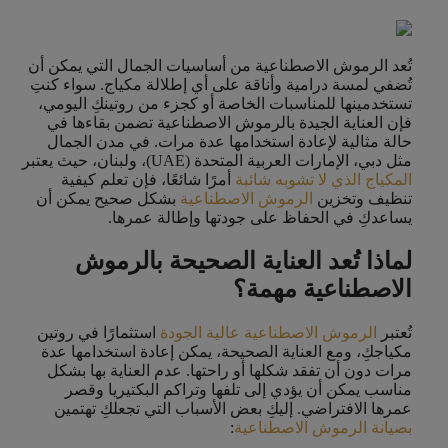
تُعد الرموش الاصطناعية من أساسيات الجمال التي يمكن أن
تُضفي لمسة درامية وأناقة على أي إطلالة مكياج. سواء كنتِ
تستخدمينها للمناسبات الخاصة أو كجزء من روتينكِ اليومي،
فإن العناية الجيدة بالرموش الاصطناعية تضمن بقاءها في
حالة مثالية لإعادة استخدامها عدة مرات. في مدن الجمال
مثل دبي، الإمارات العربية المتحدة (UAE)، ولبنان، حيث يعتبر
المكياج الذي لا تشوبه شائبة
أمرًا شائعًا، فإن تعلم كيفية
تنظيف وتخزين
الرموش الاصطناعية
بشكل صحيح يمكن أن
يساعدكِ في الحفاظ على جودتها وإطالة عمرها.
لماذا تُعد العناية الصحيحة بالرموش
الاصطناعية مهمة؟
تُعتبر
الرموش الاصطناعية عالية الجودة
استثمارًا في روتين
مكياجكِ، ومع العناية الصحيحة، يمكن إعادة استخدامها عدة
مرات دون أن تفقد شكلها أو راحتها. عدم العناية بها بشكل
مناسب يمكن أن يؤدي إلى تلفها وتراكم البكتيريا وقصر
عمرها الافتراضي. إليكِ بعض الأسباب التي تجعلكِ تهتمين
بصيانة الرموش الاصطناعية
: