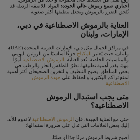
اختاري صمغ رموش عالي الجودة:
المواد اللاصقة الرديئة قد
تُلحق الضرر بالرموش وتجعل تنظيفها أكثر صعوبة.
العناية بالرموش الاصطناعية في دبي،
الإمارات، ولبنان
في مراكز الجمال مثل دبي، الإمارات العربية المتحدة (UAE)،
ولبنان، حيث يُعتبر
المكياج
جزءًا أساسيًا من الروتين اليومي
والمناسبات الخاصة، تُعد العناية
بالرموش الاصطناعية
أمرًا
مهمًا بقدر أهمية تطبيقها. نظرًا للطقس الحار والرطب في
بعض المناطق، يصبح التنظيف والتخزين الصحيحان أكثر أهمية
لمنع تراكم البكتيريا والحفاظ على
جودة الرموش
الاصطناعية
.
متى يجب استبدال الرموش
الاصطناعية؟
حتى مع العناية الجيدة، فإن
الرموش الاصطناعية
لا تدوم للأبد.
إليكِ بعض العلامات التي تدل على ضرورة استبدالها:
أصبح شريط الرموش مرنًا جدًا أو صلبًا.