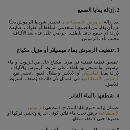
2. إزالة بقايا الصمغ
بعد إزالة
الرموش الاصطناعية
، افحصي شريط الرموش بحثًا
عن أي بقايا من الصمغ. استخدمي الملقط أو أطراف أصابعكِ
لإزالة أي صمغ جاف بلطف. احرصي على عدم شد الألياف
لتجنب تلف الرموش.
3. تنظيف الرموش بماء ميسيلار أو مزيل مكياج
اغمسي قطعة قطنية في مزيل مكياج خالٍ من الزيوت أو ماء
ميسيلار، وامسحي بها بلطف على شريط الرموش والألياف
لإزالة بقايا
الماسكارا
أو الآيلاينر أو ظلال العيون. تجنبي نقع
الرموش الاصطناعية
في السائل لأن ذلك قد يُضعف الشريط
اللاصق.
4. شطفها بالماء الفاتر
لضمان إزالة جميع بقايا المكياج، اشطفي
الرموش
الاصطناعية
برفق تحت ماء فاتر. كوني حذرة وتجنبي فركها أو
عصرها حتى لا تفقد شكلها.