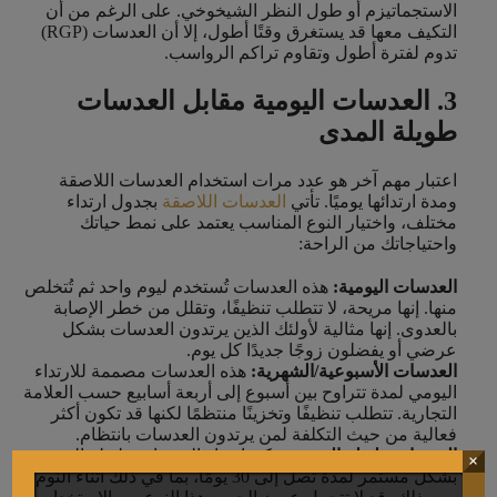
الاستجماتيزم أو طول النظر الشيخوخي. على الرغم من أن
التكيف معها قد يستغرق وقتًا أطول، إلا أن العدسات (RGP)
تدوم لفترة أطول وتقاوم تراكم الرواسب.
3. العدسات اليومية مقابل العدسات
طويلة المدى
اعتبار مهم آخر هو عدد مرات استخدام العدسات اللاصقة
ومدة ارتدائها يوميًا. تأتي
العدسات اللاصقة
بجدول ارتداء
مختلف، واختيار النوع المناسب يعتمد على نمط حياتك
واحتياجاتك من الراحة:
العدسات اليومية:
هذه العدسات تُستخدم ليوم واحد ثم تُتخلص
منها. إنها مريحة، لا تتطلب تنظيفًا، وتقلل من خطر الإصابة
بالعدوى. إنها مثالية لأولئك الذين يرتدون العدسات بشكل
عرضي أو يفضلون زوجًا جديدًا كل يوم.
العدسات الأسبوعية/الشهرية:
هذه العدسات مصممة للارتداء
اليومي لمدة تتراوح بين أسبوع إلى أربعة أسابيع حسب العلامة
التجارية. تتطلب تنظيفًا وتخزينًا منتظمًا لكنها قد تكون أكثر
فعالية من حيث التكلفة لمن يرتدون العدسات بانتظام.
العدسات طويلة المدى:
يمكن ارتداء العدسات طويلة المدى
×
بشكل مستمر لمدة تصل إلى 30 يومًا، بما في ذلك أثناء النوم.