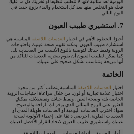
اليومية تعد مثالية لأنها لا تتطلب تنظيفًا أو تخزينًا. كل ما عليكِ
فعله هو التخلص منها بعد كل استخدام والبدء بزوج جديد في
اليوم التالي.
7. استشيري طبيب العيون
أخيرًا، الخطوة الأهم في اختيار
العدسات اللاصقة
المناسبة هي
استشارة طبيب العيون. يمكنه تقييم صحة عينيك واحتياجات
الرؤية ونمط حياتك لتوصية بالنوع الأنسب من العدسات لك.
كما يمكن لطبيب العيون أن يقوم بتجربة العدسات للتأكد من
أنها مريحة وتتناسب بشكل صحيح على عينيك.
الخاتمة
اختيار
العدسات اللاصقة
المناسبة يتطلب أكثر من مجرد
اختيار علامة تجارية أو لون. من خلال مراعاة احتياجات الرؤية
الخاصة بك، وصحة العين، ونمط حياتك وتفضيلاتك، يمكنكِ
العثور على الزوج المثالي الذي يوفر لكِ الراحة والوضوح.
سواء اخترتِ العدسات اليومية أو العدسات طويلة المدى أو
العدسات الملونة، احرصي دائمًا على إعطاء الأولوية لصحة
عينيك واستشيري طبيب العيون لاتخاذ القرار الأفضل لعينيك.
أمان العدسة
أنواع العدسات
العدسات اللاصقة