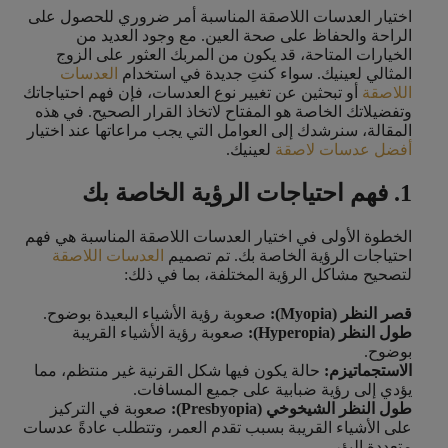
اختيار العدسات اللاصقة المناسبة أمر ضروري للحصول على
الراحة والحفاظ على صحة العين. مع وجود العديد من
الخيارات المتاحة، قد يكون من المربك العثور على الزوج
المثالي لعينيك. سواء كنتِ جديدة في استخدام
العدسات
اللاصقة
أو تبحثين عن تغيير نوع العدسات، فإن فهم احتياجاتك
وتفضيلاتك الخاصة هو المفتاح لاتخاذ القرار الصحيح. في هذه
المقالة، سنرشدك إلى العوامل التي يجب مراعاتها عند اختيار
أفضل عدسات لاصقة
لعينيك.
1. فهم احتياجات الرؤية الخاصة بك
الخطوة الأولى في اختيار العدسات اللاصقة المناسبة هي فهم
احتياجات الرؤية الخاصة بك. تم تصميم
العدسات اللاصقة
لتصحيح مشاكل الرؤية المختلفة، بما في ذلك:
قصر النظر (Myopia):
صعوبة رؤية الأشياء البعيدة بوضوح.
طول النظر (Hyperopia):
صعوبة رؤية الأشياء القريبة
بوضوح.
الاستجماتيزم:
حالة يكون فيها شكل القرنية غير منتظم، مما
يؤدي إلى رؤية ضبابية على جميع المسافات.
طول النظر الشيخوخي (Presbyopia):
صعوبة في التركيز
على الأشياء القريبة بسبب تقدم العمر، وتتطلب عادةً عدسات
متعددة البؤر.