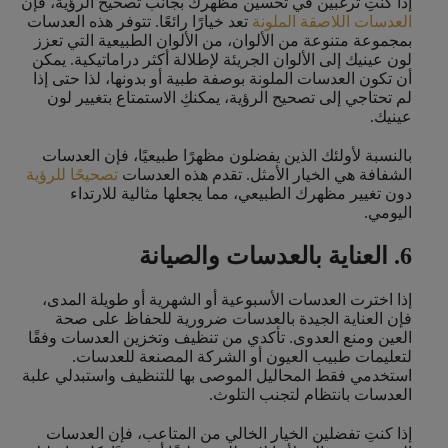
إذا كنتِ ترغبين في تحسين مظهرك بجانب تصحيح الرؤية، فإن
العدسات اللاصقة الملونة
تعد خيارًا رائعًا. تتوفر هذه العدسات
بمجموعة متنوعة من الألوان، من الألوان الطبيعية التي تعزز
لون عينيك إلى الألوان الجريئة لإطلالة أكثر دراماتيكية. يمكن
أن تكون العدسات الملونة بوصفة طبية أو بدونها، لذا حتى إذا
لم تحتاجي إلى تصحيح الرؤية، يمكنكِ الاستمتاع بتغيير لون
عينيك.
بالنسبة لأولئك الذين يفضلون مظهرًا طبيعيًا، فإن العدسات
الشفافة هي الخيار الأمثل. تقدم هذه العدسات
تصحيحًا للرؤية
دون تغيير مظهرك الطبيعي، مما يجعلها مثالية للارتداء
اليومي.
6. العناية بالعدسات والصيانة
إذا اخترت العدسات الأسبوعية أو الشهرية أو طويلة المدى،
فإن العناية الجيدة بالعدسات ضرورية للحفاظ على صحة
العين ومنع العدوى. تأكدي من تنظيف وتخزين العدسات وفقًا
لتعليمات طبيب العيون أو الشركة المصنعة للعدسات.
استخدمي فقط المحاليل الموصى بها للتنظيف واستبدلي علبة
العدسات بانتظام لتجنب التلوث.
إذا كنتِ تفضلين الخيار الخالي من المتاعب، فإن العدسات