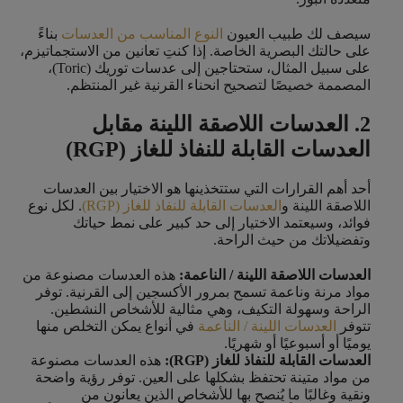
سيصف لك طبيب العيون
النوع المناسب من العدسات
بناءً
على حالتك البصرية الخاصة. إذا كنتِ تعانين من الاستجماتيزم،
على سبيل المثال، ستحتاجين إلى عدسات توريك (Toric)،
المصممة خصيصًا لتصحيح انحناء القرنية غير المنتظم.
2. العدسات اللاصقة اللينة مقابل
العدسات القابلة للنفاذ للغاز (RGP)
أحد أهم القرارات التي ستتخذينها هو الاختيار بين العدسات
اللاصقة اللينة و
العدسات القابلة للنفاذ للغاز (RGP)
. لكل نوع
فوائد، وسيعتمد الاختيار إلى حد كبير على نمط حياتك
وتفضيلاتك من حيث الراحة.
العدسات اللاصقة اللينة / الناعمة:
هذه العدسات مصنوعة من
مواد مرنة وناعمة تسمح بمرور الأكسجين إلى القرنية. توفر
الراحة وسهولة التكيف، وهي مثالية للأشخاص النشطين.
تتوفر
العدسات اللينة / الناعمة
في أنواع يمكن التخلص منها
يوميًا أو أسبوعيًا أو شهريًا.
العدسات القابلة للنفاذ للغاز (RGP):
هذه العدسات مصنوعة
من مواد متينة تحتفظ بشكلها على العين. توفر رؤية واضحة
ونقية وغالبًا ما يُنصح بها للأشخاص الذين يعانون من