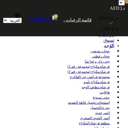
شحن مجاني داخل الإمارات العربية المتحدة للطلبات التي تزيد قيمتها عن 250
د.إ AED
درهمًا إماراتيًا. شحن مجاني عالميًا للطلبات التي تزيد قيمتها عن 600 درهم إماراتي.
0
د.إ AED
قائمة الرغبات -
$ USD
الرئيسية
تسوق
الوجه
حجاب شيفون
حجاب قطني
جيد رولر و غوا شا
فرشاة مكياج (مجموعة رقم 2)
فرشاة مكياج (مجموعة رقم 3)
مجموعة فراشي جي الفاخرة
فرشاة مكياج بامبو
فرشاة تنظيف الوجه
هايلايت
بيوتي سبونج
إسفنجات تجميل فائقة النعومة
بودرة التجميل
احمر خدود
أحمر الخدود السحري
منظفة فرشاة المكياج