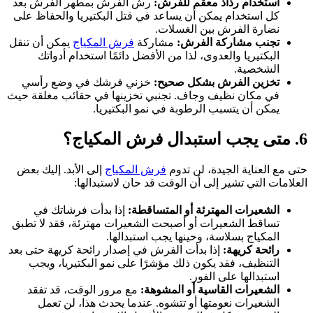
استخدام رذاذ معقم للفرش:
رش الفرش بمطهر الفرش بعد
كل استخدام يمكن أن يساعد في قتل البكتيريا والحفاظ على
نضارة الفرش بين الغسلات.
تجنب مشاركة الفرش:
مشاركة
فرش المكياج
يمكن أن تنقل
البكتيريا والعدوى، لذا من الأفضل دائمًا استخدام أدواتك
الشخصية.
تخزين الفرش بشكل صحيح:
خزني فرشك في وضع رأسي
في مكان نظيف وجاف. تجنبي تخزينها في حقائب مغلقة حيث
يمكن أن يتسبب الرطوبة في نمو البكتيريا.
6. متى يجب استبدال فرش المكياج؟
حتى مع العناية الجيدة، لن تدوم
فرش المكياج
إلى الأبد. إليك بعض
العلامات التي تشير إلى أن الوقت قد حان لاستبدالها:
الشعيرات المهترئة أو المتساقطة:
إذا بدأت فرشاتك في
تساقط الشعيرات أو أصبحت الشعيرات مهترئة، فقد لا تطبق
المكياج بسلاسة، وحينها يجب استبدالها.
رائحة كريهة:
إذا بدأت الفرش في إصدار رائحة كريهة حتى بعد
التنظيف، فقد يكون ذلك مؤشرًا على نمو البكتيريا، ويجب
استبدالها على الفور.
الشعيرات القاسية أو المشوهة:
مع مرور الوقت، قد تفقد
الشعيرات نعومتها أو تتشوه. عندما يحدث هذا، لن تعمل