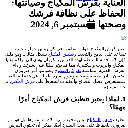
العناية بفرش المكياج وصيانتها:
الحفاظ على نظافة فرشك
وصحتها
سبتمبر 6, 2024
تعتبر فرش المكياج أدوات أساسية في كل روتين جمال، حيث
تساعد على الدمج والتحديد و
تطبيق المكياج
بشكل مثالي. ومع ذلك،
فإن الاستخدام المنتظم لهذه الفرش يمكن أن يؤدي إلى تراكم بقايا
المكياج والزيوت والبكتيريا، مما قد يؤثر سلبًا على بشرتك وأداء
الفرش. العناية المناسبة
بفرش المكياج
وصيانتها أمر ضروري
لضمان بقائها نظيفة وصحية وتدوم لفترة طويلة. في هذه المقالة،
سنستعرض أفضل النصائح والتقنيات للحفاظ على
فرش المكياج
في
حالة ممتازة.
1. لماذا يعتبر تنظيف فرش المكياج أمرًا
مهمًا؟
تنظيف
فرش المكياج
ليس مجرد وسيلة لإطالة عمرها، بل هو أمر
ضروري للحفاظ على صحة البشرة أيضًا. يمكن أن تحتوي الفرش