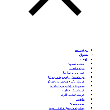
الرئيسية
تسوق
الوجه
حجاب شيفون
حجاب قطني
جيد رولر و غوا شا
فرشاة مكياج (مجموعة رقم 2)
فرشاة مكياج (مجموعة رقم 3)
مجموعة فراشي جي الفاخرة
فرشاة مكياج بامبو
فرشاة تنظيف الوجه
هايلايت
بيوتي سبونج
إسفنجات تجميل فائقة النعومة