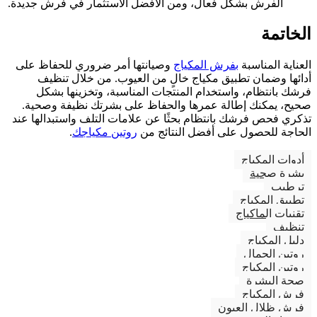
الفرش بشكل فعال، ومن الأفضل الاستثمار في فرش جديدة.
الخاتمة
العناية المناسبة
بفرش المكياج
وصيانتها أمر ضروري للحفاظ على
أدائها وضمان تطبيق مكياج خالٍ من العيوب. من خلال تنظيف
فرشك بانتظام، واستخدام المنتجات المناسبة، وتخزينها بشكل
صحيح، يمكنك إطالة عمرها والحفاظ على بشرتك نظيفة وصحية.
تذكري فحص فرشك بانتظام بحثًا عن علامات التلف واستبدالها عند
الحاجة للحصول على أفضل النتائج من
روتين مكياجك
.
أدوات المكياج
بشرة صحية
ترطيب
تطبيق المكياج
تقنيات الماكياج
تنظيف
دليل المكياج
روتين الجمال
روتين المكياج
صحة البشرة
فرش المكياج
فرش ظلال العيون