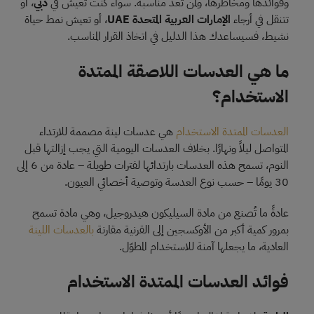
وفوائدها ومخاطرها، ولمن تُعد مناسبة. سواء كنت تعيش في
دبي
، أو
تتنقل في أرجاء
الإمارات العربية المتحدة UAE
، أو تعيش نمط حياة
نشيط، فسيساعدك هذا الدليل في اتخاذ القرار المناسب.
ما هي العدسات اللاصقة الممتدة
الاستخدام؟
العدسات الممتدة الاستخدام
هي عدسات لينة مصممة للارتداء
المتواصل ليلاً ونهارًا. بخلاف العدسات اليومية التي يجب إزالتها قبل
النوم، تسمح هذه العدسات بارتدائها لفترات طويلة – عادة من 6 إلى
30 يومًا – حسب نوع العدسة وتوصية أخصائي العيون.
عادةً ما تُصنع من مادة السيليكون هيدروجيل، وهي مادة تسمح
بمرور كمية أكبر من الأوكسجين إلى القرنية مقارنة
بالعدسات اللينة
العادية، ما يجعلها آمنة للاستخدام المطوّل.
فوائد العدسات الممتدة الاستخدام