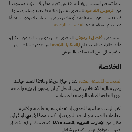
بينما تسعى لتحسين رؤيتك، لا تنسَ تعزيز مظهرك! جرّب مجموعتنا
من
الرموش الفاخرة
للحصول على إطلالة طبيعية وساحرة. سواء
كنت تبحث عن لمسة ناعمة أو مظهر درامي، ستناسبك رموشنا تمامًا
وتنسجم بسلاسة مع
العدسات اللاصقة
.
استخدمي
فاصل الرموش
للحصول على رموش خالية من التكتل،
وأنهِ إطلالتك باستخدام
الماسكارا اللامعة
لتبرز عمق عينيك – في
تناغم مثالي بين العدسات والرموش.
الخلاصة
العدسات اللاصقة الممتدة
تقدم خيارًا مريحًا وملائمًا لنمط حياتك.
وهي مثالية للأشخاص كثيري التنقل أو لمن يرغبون في رؤية واضحة
دون الحاجة للعناية اليومية بالعدسات.
لكنها ليست مناسبة للجميع. إذ تتطلب عناية خاصة، والالتزام
بتعليمات الطبيب، والمتابعة الدورية. إذا كنت مقيمًا في
دبي
أو في أي
مكان من
الإمارات العربية المتحدة UAE
، فننصحك بزيارة أخصائي
بصريات موثوق لإجراء فحص شامل.