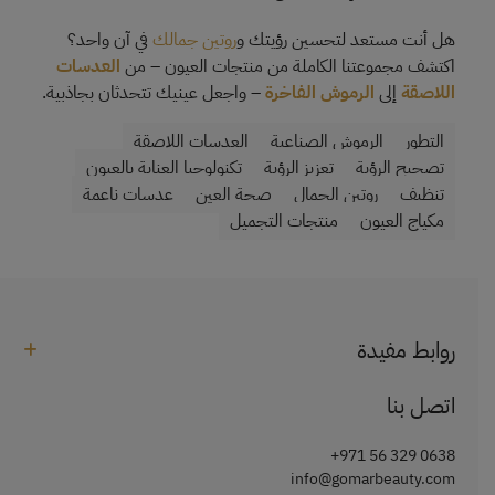
هل أنت مستعد لتحسين رؤيتك و
روتين جمالك
في آن واحد؟
اكتشف مجموعتنا الكاملة من منتجات العيون – من
العدسات
اللاصقة
إلى
الرموش الفاخرة
– واجعل عينيك تتحدثان بجاذبية.
التطور
الرموش الصناعية
العدسات اللاصقة
تصحيح الرؤية
تعزيز الرؤية
تكنولوجيا العناية بالعيون
تنظيف
روتين الجمال
صحة العين
عدسات ناعمة
مكياج العيون
منتجات التجميل
روابط مفيدة
اتصل بنا
+971 56 329 0638
info@gomarbeauty.com