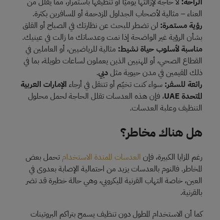
الراحة:
لا حاجة لإزالتها يوميًا أو تنظيفها باستمرار، مما يقلل من
العناء – مثالية لأصحاب الجداول المزدحمة أو المسافرين بكثرة.
رؤية مستمرة:
لن تضطر للبحث عن نظارتك في الصباح أو القلق
بشأن الرؤية غير الواضحة إذا نمت وعدساتك ما زالت في عينيك.
مناسبة لأسلوب حياة نشيط:
مثالية للرياضيين، أو العاملين في
القطاع الصحي، أو المهنيين الذين يعملون لساعات طويلة، بما في
ذلك المقيمين في مدن حيوية مثل
دبي
.
رائعة للسفر:
سواء كنت تخيّم أو تتنقل في أرجاء
الإمارات العربية
المتحدة UAE
، فإن هذه العدسات تقلل الحاجة لحمل محلول
التنظيف وعلبة العدسات.
هل هناك مخاطر؟
رغم المزايا الكبيرة، فإن
العدسات الممتدة الاستخدام
تحمل بعض
المخاطر. فالنوم بالعدسات يزيد من احتمالية الإصابة بعدوى في
العين، خاصة التهاب القرنية الميكروبي، وهي حالة خطيرة قد تضر
بالقرنية.
كما أن الاستخدام المطول دون تنظيف يسمح بتراكم البروتينات