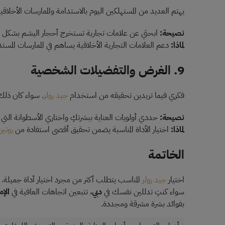
يهتم العديد من المستهلكين اليوم بالاستدامة والممارسات الأخلاقي
نصيحة:
ابحثي عن علامات تجارية تستخرج أحجار اليشم بشكل أخل
لماذا:
دعم العلامات التجارية الأخلاقية يساهم في الممارسات المس
9. الغرض والتفضيلات الشخصية
فكري فيما تريدين تحقيقه من استخدام
جيد رولر
. سواء كان ذلك
نصيحة:
حددي أولويات العناية ببشرتكِ واختاري الأسطوانة التي 
لماذا:
اختيار الأداة المناسبة يضمن تحقيق أقصى استفادة من
روتين
الخاتمة
اختيار
جيد رولر
المناسب يتطلب أكثر من مجرد اختيار أداة جميلة. من
سواء كنتِ تدللين نفسك في
دبي
، تتبعين اتجاهات العافية في
الإم
بفوائد بشرة مشرقة ومجددة.