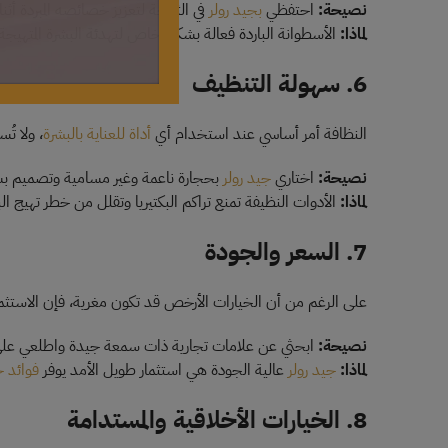
نصيحة:
احتفظي
بجيد رولر
في الثلاجة لتعزيز خصائصه المبردة أثن
لماذا:
الأسطوانة الباردة فعالة بشكل خاص لتهدئة البشرة المتهيج
6. سهولة التنظيف
النظافة أمر أساسي عند استخدام أي
أداة للعناية بالبشرة
، ولا تُ
نصيحة:
اختاري
جيد رولر
بحجارة ناعمة وغير مسامية وتصميم ب
لماذا:
الأدوات النظيفة تمنع تراكم البكتيريا وتقلل من خطر تهيج ال
7. السعر والجودة
على الرغم من أن الخيارات الأرخص قد تكون مغرية، فإن الاستثما
نصيحة:
ابحثي عن علامات تجارية ذات سمعة جيدة واطلعي على ت
لماذا:
جيد رولر
عالية الجودة هي استثمار طويل الأمد يوفر
فوائد ح
8. الخيارات الأخلاقية والمستدامة