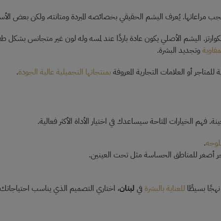
ب مراعاتها. يُعرف اليشم الحقيقي بخصائصه المبردة ومتانته، ولكن بعض الأسط
رتز. اليشم الأصلي يكون عادة باردًا عند لمسه وله لون غير متجانس بشكل ط
مفاوية
وتجديد البشرة.
ة للمتاجر أو العلامات التجارية المعروفة
بمنتجاتها التجميلية عالية الجودة
.
فهم الخيارات المتاحة سيساعدك في اختيار الأداة الأكثر فعالية.
للوجه
.
ر أصغر للمناطق الحساسة مثل تحت العينين.
نهجًا بسيطًا
للعناية بالبشرة
في
لبنان
، اختاري التصميم الذي يناسب احتياجاتك 