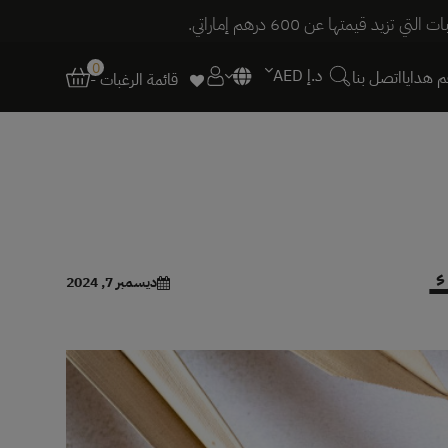
0
د.إ AED
 هدايا
اتصل بنا
قائمة الرغبات -
ك
ديسمبر 7, 2024