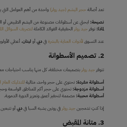
تعد أصالة
حجر اليشم (جيد رولر)
واحدة من أهم العوامل التي يج
نصيحة:
ابحثي عن أسطوانات مصنوعة من اليشم الطبيعي أو الكوا
لماذا:
توفر
جيد رولر
الحقيقية الفوائد الكاملة
لتصريف السوائل الل
عند التسوق
لأدوات العناية بالبشرة
في
دبي
أو
لبنان
، أعطي الأولوي
2. تصميم الأسطوانة
تتوفر
جيد رولر
بتصميمات مختلفة، كل منها يناسب احتياجات معينة. 
أسطوانة مفردة:
تحتوي على حجر واحد، مثالية
للتدليك العام 
أسطوانة مزدوجة:
تحتوي على حجر أكبر للمناطق الواسعة وحج
أسطوانة محببة:
مصممة لتحفيز أعمق وتعزيز الدورة الدموية.
إذا كنتِ تدمجين
جيد رولر
في روتين يشبه السبا في
دبي
أو تتبعين 
3. متانة المقبض