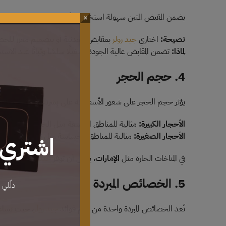
يضمن المقبض المتين سهولة استخدام الأسطوانة وطول عمرها. يمك
×
نصيحة:
اختاري
جيد رولر
بمقابض معدنية أو بتصميم معزز للحص
لماذا:
تضمن المقابض عالية الجودة تشغيلًا سلسًا وثباتًا عند الاست
4. حجم الحجر
يؤثر حجم الحجر على شعور الأسطوانة على بشرتك ومدى استهداف
الأحجار الكبيرة:
مثالية للمناطق الواسعة مثل الخدين والجبهة.
الأحجار الصغيرة:
مثالية للمناطق الحساسة مثل تحت العينين و
اشتري 
في المناخات الحارة مثل
الإمارات
، يمكن أن توفر
جيد رولر
المزودة ب
5. الخصائص المبردة
دلّلي 
تُعد الخصائص المبردة واحدة من أهم فوائد
جيد رولر
، حيث تساعد