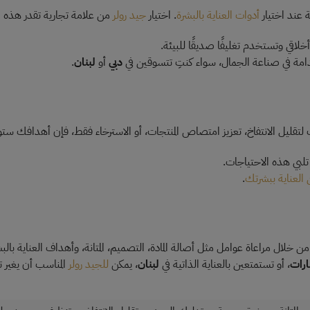
ة عند اختيار
أدوات العناية بالبشرة
. اختيار
جيد رولر
من علامة تجارية تقدر هذه ال
اقي وتستخدم تغليفًا صديقًا للبيئة.
تدامة في صناعة الجمال، سواء كنتِ تتسوقين في
دبي
أو
لبنان
.
 لتقليل الانتفاخ، تعزيز امتصاص المنتجات، أو الاسترخاء فقط، فإن أهدافك ستو
تلبي هذه الاحتياجات.
 العناية ببشرتك
.
 خلال مراعاة عوامل مثل أصالة المادة، التصميم، المتانة، وأهداف العناية بالب
ارات
، أو تستمتعين بالعناية الذاتية في
لبنان
، يمكن
للجيد رولر
المناسب أن يغير ت