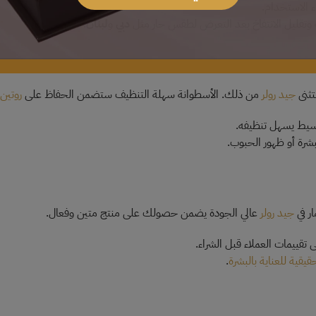
اء الاستخدام.
ة وتقليل الانتفاخ بعد التعرض لطقس حار مثل
دبي
و
لبنان
.
ستثنى
جيد رولر
من ذلك. الأسطوانة سهلة التنظيف ستضمن الحفاظ على
روتين
سيط يسهل تنظيفه.
بشرة أو ظهور الحبوب.
ر في
جيد رولر
عالي الجودة يضمن حصولك على منتج متين وفعال.
قييمات العملاء قبل الشراء.
قيقية للعناية بالبشرة
.