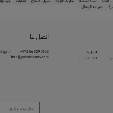
المتانة
بشرة صحية
تدليك الوجه
تقليل الانتفاخ
تنظيف
جيد رولر
شرة
نصيحة الجمال
اتصل بنا
+971 56 329 0638
الخليج الت
اتصل بنا
info@gomarbeauty.com
ية
قائمة الرغبات