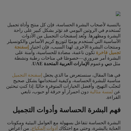
بالنسبة لأصحاب البشرة الحساسة، فإن كل منتج وأداة تجميل
تُستخدم في الروتين اليومي قد تؤثر بشكل كبير على راحة
البشرة ومظهرها. وتُعد إسفنجات التجميل من الأدوات
الأساسية التي تُستخدم يوميًا لتوزيع كريم الأساس والكونسيلر
ومنتجات البشرة الأخرى. لهذا السبب، فإن اختيار
إسفنجة
تجميل فاخرة
تكون ناعمة، مضادة للحساسية، وآمنة على
البشرة أمر ضروري—خصوصًا في مناخات رطبة ونشطة
مثل
دبي
وعموم
الإمارات العربية المتحدة UAE
.
في هذا المقال، سنستعرض ما الذي يجعل
إسفنجة التجميل
مناسبة للبشرة الحساسة، وكيفية استخدامها بشكل صحيح
لتجنّب التهيج، وأفضل الخيارات المتوفرة حاليًا. إذا كنتِ تبحثين
عن
لمسة مثالية
دون احمرار أو حرقة أو حبوب، تابعي
القراءة.
فهم البشرة الحساسة وأدوات التجميل
البشرة الحساسة تتفاعل بسهولة مع العوامل البيئية ومكونات
العناية بالبشرة، وحتى مع احتكاك
أدوات المكياج
. من أعراض