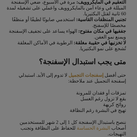
التعقيم في المايكروويف:
مرة في الأسبوع، ضعي الإسفنجة
المبللة في وعاء آمن بالمايكروويف واعملي على تشغيله لمدة
60 ثانية لقتل البكتيريا.
تجنبي المنظفات القاسية:
استخدمي صابونًا لطيفًا أو منظفًا
مخصصًا للإسفنج.
جففيها في مكان مفتوح:
الهواء يساعد على تجفيف الإسفنجة
ويمنع نمو العفن.
لا تخزنيها في حقيبة مغلقة:
الرطوبة في الأماكن المغلقة
تُشجع على نمو البكتيريا.
متى يجب استبدال الإسفنجة؟
حتى أفضل
إسفنجات التجميل
لا تدوم إلى الأبد. استبدلي
إسفنجة التجميل عند ملاحظة:
تمزقات أو فقدان للمرونة
بقع لا تزول رغم الغسل
روائح كريهة
تهيج في البشرة رغم النظافة
ننصح باستبدال الإسفنجة كل 1 إلى 2 شهر للمستخدمين
أصحاب
البشرة الحساسة
للحفاظ على النظافة وتجنب
التهيجات.