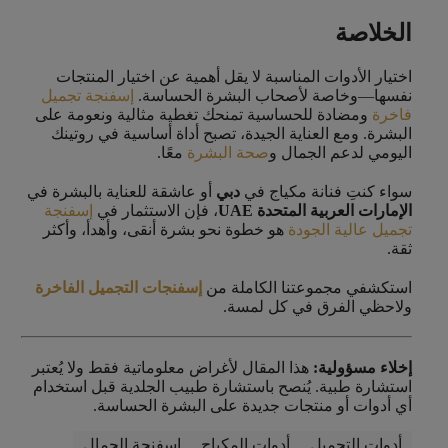
الخلاصة
اختيار الأدوات المناسبة لا يقل أهمية عن اختيار المنتجات
نفسها—وخاصة لأصحاب البشرة الحساسة.
إسفنجة تجميل
فاخرة
ومضادة للحساسية تمنحك تغطية مثالية ونعومة على
البشرة. ومع العناية الجيدة، تصبح أداة أساسية في روتينك
اليومي لدعم الجمال و
صحة البشرة
معًا.
سواء كنتِ فنانة مكياج في
دبي
أو عاشقة للعناية بالبشرة في
الإمارات العربية المتحدة UAE
، فإن الاستثمار في
إسفنجة
تجميل عالية الجودة
هو خطوة نحو بشرة أنقى، وأهدأ، وأكثر
ثقة.
استكشفي مجموعتنا الكاملة من
إسفنجات التجميل الفاخرة
ولاحظي الفرق في كل لمسة.
إخلاء مسؤولية:
هذا المقال لأغراض معلوماتية فقط ولا يُعتبر
استشارة طبية. يُنصح باستشارة طبيب الجلدية قبل استخدام
أي أدوات أو منتجات جديدة على البشرة الحساسة.
أدوات التجميل
أدوات المكياج
اسفنجة الجمال