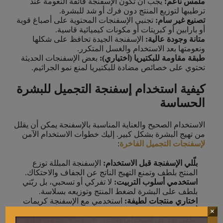
ملمس ناعم:
يجب أن تكون الإسفنجة فائقة النعومة عند
ترطيبها لتوزيع المنتج دون فرك أو شد للبشرة.
تصنيع غير سام:
تجنبي الإسفنجات المحتوية على أصباغ قوية
أو بارابين أو كبريتات أو مكونات كيميائية قاسية.
متانة وجودة عالية:
الإسفنجة الجيدة تحافظ على شكلها
ونعومتها بعد الاستخدام والغسل المتكرر.
طبقة مقاومة للبكتيريا (اختياري):
بعض الإسفنجات الحديثة
تحتوي على خصائص مضادة للبكتيريا لمنع نمو الجراثيم.
كيفية استخدام إسفنجة التجميل للبشرة
الحساسة
الاستخدام الصحيح والعناية المناسبة بالإسفنجة يمكن أن يقلل
من تهيج البشرة بشكل كبير. إليك خطوات الاستخدام الآمن
لإسفنجات التجميل الفاخرة
:
بلّلي الإسفنجة قبل الاستخدام:
الإسفنجة المبللة توزع
المنتج بلطف وتمنع التهيج الناتج عن الجفاف والاحتكاك.
استخدمي أسلوب التربيت:
لا تفركي أو تسحبي، بل ربّتي
بلطف على البشرة لضغط المنتج وتوزيعه بسلاسة.
اختاري منتجات لطيفة:
استخدمي مع الإسفنجة كريمات
أساس خالية من العطور والزيوت لتقليل التفاعل.
×
نظّفي بعد كل استخدام:
اغسلي الإسفنجة بصابون لطيف