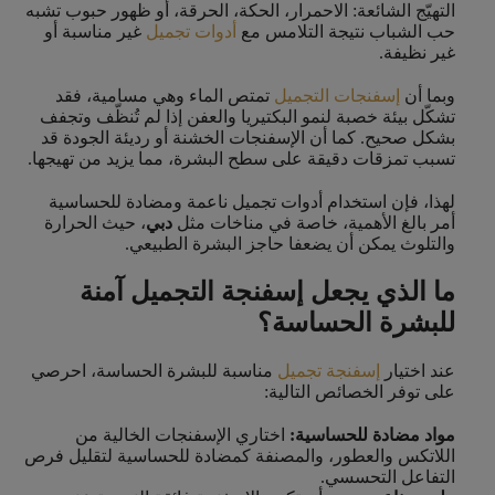
التهيّج الشائعة: الاحمرار، الحكة، الحرقة، أو ظهور حبوب تشبه
حب الشباب نتيجة التلامس مع
أدوات تجميل
غير مناسبة أو
غير نظيفة.
وبما أن
إسفنجات التجميل
تمتص الماء وهي مسامية، فقد
تشكّل بيئة خصبة لنمو البكتيريا والعفن إذا لم تُنظّف وتجفف
بشكل صحيح. كما أن الإسفنجات الخشنة أو رديئة الجودة قد
تسبب تمزقات دقيقة على سطح البشرة، مما يزيد من تهيجها.
لهذا، فإن استخدام أدوات تجميل ناعمة ومضادة للحساسية
أمر بالغ الأهمية، خاصة في مناخات مثل
دبي
، حيث الحرارة
والتلوث يمكن أن يضعفا حاجز البشرة الطبيعي.
ما الذي يجعل إسفنجة التجميل آمنة
للبشرة الحساسة؟
عند اختيار
إسفنجة تجميل
مناسبة للبشرة الحساسة، احرصي
على توفر الخصائص التالية:
مواد مضادة للحساسية:
اختاري الإسفنجات الخالية من
اللاتكس والعطور، والمصنفة كمضادة للحساسية لتقليل فرص
التفاعل التحسسي.