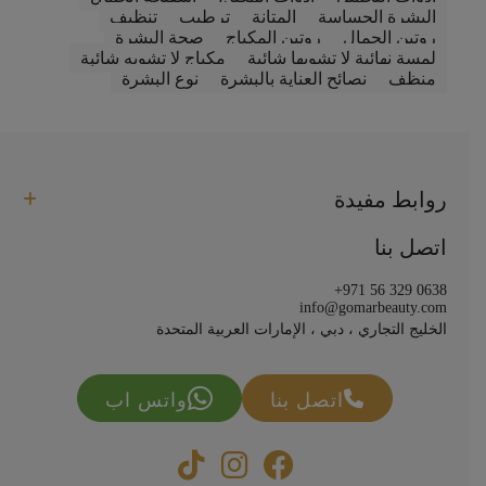
البشرة الحساسة
المتانة
ترطيب
تنظيف
روتين الجمال
روتين المكياج
صحة البشرة
لمسة نهائية لا تشوبها شائبة
مكياج لا تشوبه شائبة
منظف
نصائح العناية بالبشرة
نوع البشرة
روابط مفيدة
اتصل بنا
+971 56 329 0638
info@gomarbeauty.com
الخليج التجاري ، دبي ، الإمارات العربية المتحدة
اتصل بنا
واتس اب