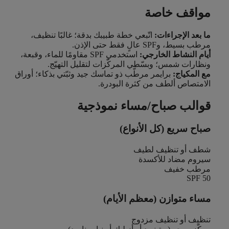
مواقف خاصة
ما بعد الإجراءات:
اتّبعي خطة طبيبك بدقة؛ غالبًا تنظيف،
مرطب بسيط، وSPF عالٍ فقط حتى الإذن.
أيام النشاط الخارجي:
استخدمي SPF مقاومًا للماء، وقبعة،
ونظارات شمس؛ وبسّطي المركّزات لتقليل التهيّج.
مع المكياج:
برايمر مرطّب ذو تماسك جيد وثبّتي بذكاء؛ أوراق
الامتصاص ألطف من كثرة البودرة.
قوالب صباح/مساء نموذجية
صباح سريع (كل الأنواع)
شطف أو تنظيف لطيف
سيروم مضاد للأكسدة
مرطب خفيف
SPF 50
مساء متوازن (معظم الأيام)
تنظيف أو تنظيف مزدوج