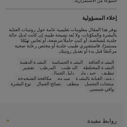
أسبوعًا من الاستمرارية.
إخلاء المسؤولية
يوفر هذا المقال معلومات تعليمية عامة حول روتينات العناية
بالبشرة والمكوّنات، ولا يُعد نصيحة طبية. إن كانت لديكِ حالة
جلدية مُشخّصة، أو كنتِ حاملًا/مرضعة، أو تعانين تهيّجًا
مستمرًا، فاستشيري طبيب جلدية أو مختص رعاية صحية
مرخّصًا قبل بدء أو تعديل روتينك.
البشرة الجافة
البشرة الحساسة
البشرة الدهنية
البشرة المختلطة
الترطيب
المرطب
تقشير
تنظيف
جيد رولر
دليل الجمال
روتين العناية بالبشرة
سيروم
مكافحة الشيخوخة
منتجات التجميل
منظف
نصائح الجمال
نوع البشرة
واقي شمسي
روابط مفيدة