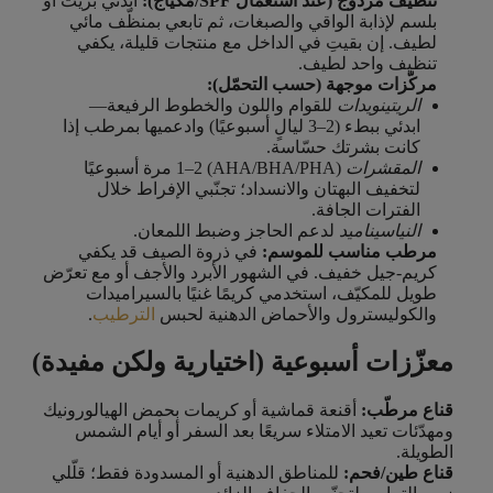
تنظيف مزدوج (عند استعمال SPF/مكياج):
ابدئي بزيت أو
بلسم لإذابة الواقي والصبغات، ثم تابعي بمنظّف مائي
لطيف. إن بقيتِ في الداخل مع منتجات قليلة، يكفي
تنظيف واحد لطيف.
مركّزات موجهة (حسب التحمّل):
الريتينويدات
للقوام واللون والخطوط الرفيعة—
ابدئي ببطء (2–3 ليالٍ أسبوعيًا) وادعميها بمرطب إذا
كانت بشرتك حسّاسة.
المقشرات
(AHA/BHA/PHA) 1–2 مرة أسبوعيًا
لتخفيف البهتان والانسداد؛ تجنّبي الإفراط خلال
الفترات الجافة.
النياسيناميد
لدعم الحاجز وضبط اللمعان.
مرطب مناسب للموسم:
في ذروة الصيف قد يكفي
كريم-جيل خفيف. في الشهور الأبرد والأجف أو مع تعرّض
طويل للمكيّف، استخدمي كريمًا غنيًا بالسيراميدات
والكوليسترول والأحماض الدهنية لحبس
الترطيب
.
معزّزات أسبوعية (اختيارية ولكن مفيدة)
قناع مرطّب:
أقنعة قماشية أو كريمات بحمض الهيالورونيك
ومهدّئات تعيد الامتلاء سريعًا بعد السفر أو أيام الشمس
الطويلة.
قناع طين/فحم:
للمناطق الدهنية أو المسدودة فقط؛ قلّلي