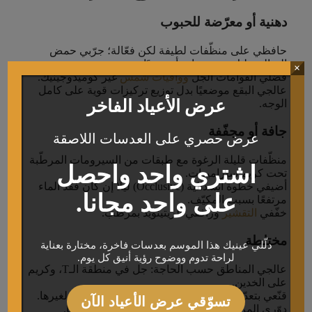
دهنية أو معرّضة للحبوب
حافظي على منظّفات لطيفة لكن فعّالة؛ جرّبي حمض
الساليسيليك بضع مرات أسبوعيًا.
×
فضّلي القوامات الجل
وواقيات شمس
غير كوميدوجينيك.
عالجي البقع موضعيًا بدل توزيع تركيزات قوية على كامل
عرض الأعياد الفاخر
الوجه.
جافة أو مجفّفة
عرض حصري على العدسات اللاصقة
منظّفات قليلة الرغوة مع طبقات من السيرومات المرطّبة
اشتري واحد واحصل
تحت كريم سيراميدات.
أضيفي خطوة انسدالية (Occlusive) ليلًا إن كان فقد الماء
على واحد مجانا.
مرتفعًا بسبب المكيّف.
خفّفي
التقشير
ورافقي الريتينويد بمرطب.
مختلطة
دلّلي عينيك هذا الموسم بعدسات فاخرة، مختارة بعناية
لراحة تدوم ووضوح رؤية أنيق كل يوم.
عالجي المناطق حسب الحاجة: جل في منطقة الـT، وكريم
على الخدين.
قنّعي بتعدّد: طين للمناطق الدهنية، وقناع ترطيب لغيرها.
تسوّقي عرض الأعياد الآن
دوّري المركّزات؛ لستِ بحاجة لكل المكوّنات يوميًا.