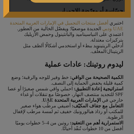
حسّاسة أو معرّضة للاحمرار
اختبري
أفضل منتجات التجميل في الإمارات العربية المتحدة
UAE ودبي
الجديدة موضعيًا؛ ويفضّل الخالية من العطور.
اعتمدي على النياسيناميد والبانثينول وحمض الأزيليك
بتركيزات معتدلة.
أدخلي الريتينويد ببطء أو استخدمي أشكالًا ألطف مثل
الريتينال/المغلّف.
ليدوم روتينك: عادات عملية
الكمية الصحيحة من الواقي:
خط وفير للوجه والرقبة؛ وضع
كمية قليلة يخفض الحماية إلى النصف.
استراتيجية إعادة التطبيق:
احملي واقي شمس صغيرًا أو عصا
SPF للتجديد منتصف النهار، خصوصًا مع تنقلات أو غداء
خارجي في
الإمارات العربية المتحدة UAE
.
التعامل مع جفاف المكيّف:
أضيفي مرطّب هواء صغير
للمكتب أو رذاذ هيالورونيك خفيف ثم لمسة مرطب لإقفال
الرطوبة.
الاستمرارية أهم من التعقيد:
روتين من 4–5 خطوات يوميًا
أفضل من 10 خطوات تُنفّذ أحيانًا.