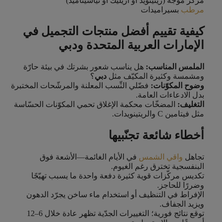
مركّز موجه (ريتينويد أو أزيليك أو نياسيناميد)
مرطب
بسيراميدات
كيفية تقييم أفضل منتجات التجميل في
الإمارات العربية المتحدة ودبي
الملمس المناسب:
هل يناسب شعور بشرتك في بيئة حارّة
ومشمسة وكثيرة المكيّف مثل
دبي
؟
وضوح المكوّنات:
فضّلي النِّسب المعلنة والمرشّحات المختبرة
بدل الادعاءات العامة.
التغليف:
المضخّات محكمة الإغلاق تحمي المكوّنات الحسّاسة
مثل فيتامين C والريتينويدات.
أخطاء شائعة تجنّبيها
تجاهل
واقي الشمس
في الأيام الغائمة—الأشعة فوق
البنفسجية تخترق رغم الغيوم.
تكديس مركّزات قوية كثيرة دفعة واحدة ما يسبب تهيّجًا
وضررًا للحاجز.
الإفراط في التنظيف أو استخدام ماء ساخن يجرّد الدهون
ويزيد الجفاف.
توقع نتائج فورية؛ التغييرات الجدّية تظهر عادة خلال 6–12