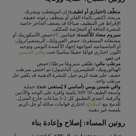
منظّف (اختياري أو لطيف):
إن استيقظتِ وبشرتك
مريحة، اكتفي بالماء الفاتر أو بمنظّف رغوته خفيفة.
الإفراط في التنظيف صباحًا قد يضعف الحاجز خاصة
للبشرة الجافة أو المعرّضة للمكيّف.
سيروم مضاد للأكسدة:
فيتامين C (حمض الأسكوربيك أو
مشتقاته المستقرة)، حمض الفيروليك، الريسفيراترول،
أو النياسيناميد لمواجهة إجهاد الأكسدة اليومي وتوحيد
اللون. اختاري قوامًا خفيفًا مناسبًا تحت
واقي الشمس
في
دبي
.
مرطب مائي:
طبّقي سيرومًا مرطبًا (حمض
الهيالورونيك، الجليسرين، البانثينول) ثم اختمي بمرطب
خفيف على هيئة كريم-جيل. للبشرة الدهنية قد يكفي جل
مرطب واحد.
واقي شمس يومي (أساسي لا يُستغنى عنه):
حماية
واسعة الطيف SPF 50 بكمية وافرة على الوجه والأذنين
والرقبة. أعيدي التطبيق كل 2–3 ساعات خارج المنزل.
للدمج مع
المكياج
، اختاري قوامات سائلة أو جل-كريم
بلمسة غير دهنية.
روتين المساء: إصلاح وإعادة بناء