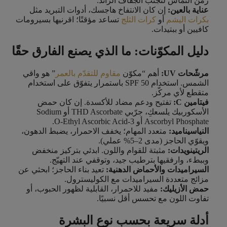
زمن التماس لتجنّب الجفاف الزائد.
عناية بالعين:
إن كان الانتفاخ هاجسك، أدوات التبريد مثل
بكرات اليشم
أو
كرات الثلج
تساعد مؤقتًا؛ اقرنيها بسيرومات
كافيين أو ببتيدات.
دليل المكوّنات: ما الذي يصنع الفارق حقًا
مرشّحات UV:
أهم “مكوّن
مقاوم للتقدّم بالعمر
” هو واقي
الشمس. استخدام SPF 50 باستمرار يتفوّق على استخدام
متقطع لأي مركّز.
فيتامين C:
تفتيح ودعم مضاد للأكسدة. إن كان حمض
الأسكوربيك يلسعكِ، جرّبي THD Ascorbate أو Sodium
Ascorbyl Phosphate أو 3-O-Ethyl Ascorbic Acid.
النياسيناميد:
متعدد المهام؛ يخفف الاحمرار، يضبط الدهون،
ويقوّي الحاجز (مدى 2–5% عملي).
الريتينويدات:
مثبتة للقوام واللون. ابدئي بتركيز منخفض
وببطء، وارفقيها بترطيب جيد، وتوقفي عند التهيّج.
السيراميدات والأحماض الدهنية:
تعيد بناء الحاجز؛ ابحثي عن
مزائج متعددة السيراميدات مع الكوليسترول.
حمض الأزيليك:
مفيد للاحمرار، القابلية لظهور الحبوب، أو
تفاوت اللون مع تحسس أقل نسبيًا.
أدلة سريعة بحسب نوع البشرة