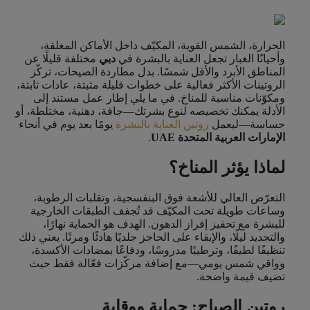
الحرارة، الشمس القوية، المكيّف داخل الأماكن المغلقة،
وأحيانًا الغبار تجعل العناية بالبشرة في
دبي
مختلفة قليلًا عن
المناطق الأبرد والأقل شمسًا. بدل مطاردة الصيحات، تركّز
الروتينات الأكثر فعالية على خطوات قليلة مثبتة، عادات ثابتة،
ومكوّنات مناسبة للمناخ. في ما يلي إطار عمل مستند إلى
الأدلة يمكنك تخصيصه لنوع بشرتك—جافة، دهنية، مختلطة، أو
حساسة—ليعمل
روتين العناية بالبشرة
يومًا بعد يوم في أنحاء
الإمارات العربية المتحدة UAE
.
لماذا يؤثر المناخ؟
التعرّض العالي للأشعة فوق البنفسجية، وتقلبات الرطوبة،
وساعات طويلة تحت المكيّف قد تُجفف الطبقات الخارجية
للبشرة مع تحفيز إفراز الدهون. الهدف هو الحماية نهارًا،
والتجديد ليلًا، والإبقاء على الحاجز جلديًا هادئًا ومرنًا. يعني ذلك
تنظيفًا لطيفًا، وترطيبًا مدروسًا، ودفاعًا بمضادات الأكسدة،
وواقي شمس يومي—مع إضافة مركّزات فعّالة فقط حيث
تضيف قيمة واضحة.
روتين الصباح: حماية ووقاية